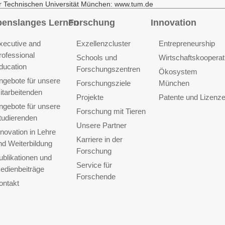
r Technischen Universität München: www.tum.de
benslanges Lernen
Forschung
Innovation
xecutive and
Exzellenzcluster
Entrepreneurship
rofessional
Schools und
Wirtschaftskooperat
ducation
Forschungszentren
Ökosystem
ngebote für unsere
Forschungsziele
München
itarbeitenden
Projekte
Patente und Lizenz
ngebote für unsere
Forschung mit Tieren
tudierenden
Unsere Partner
nnovation in Lehre
Karriere in der
nd Weiterbildung
Forschung
ublikationen und
Service für
edienbeiträge
Forschende
ontakt