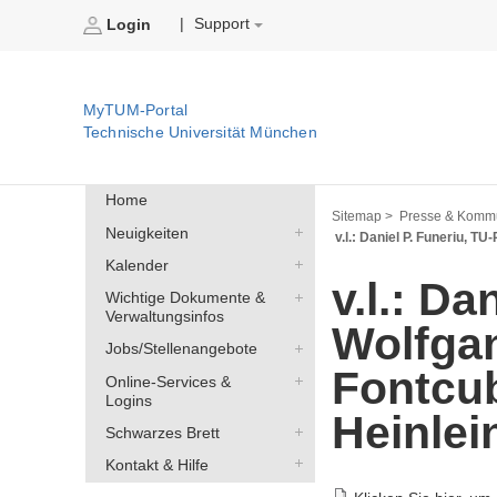
Support
|
Login
MyTUM-Portal
Technische Universität München
Home
Sitemap >
Presse & Kommu
Neuigkeiten
v.l.: Daniel P. Funeriu, T
Kalender
v.l.: Da
Wichtige Dokumente &
Verwaltungsinfos
Wolfga
Jobs/Stellenangebote
Fontcub
Online-Services &
Logins
Heinlei
Schwarzes Brett
Kontakt & Hilfe