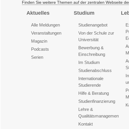
Finden Sie weitere Themen auf der zentralen Webseite de
Aktuelles
Studium
Le
Alle Meldungen
Studienangebot
E
P
Veranstaltungen
Von der Schule zur
E
Universität
Magazin
A
Bewerbung &
Podcasts
M
Einschreibung
Serien
A
Im Studium
S
Studienabschluss
I
Internationale
u
Studierende
P
Hilfe & Beratung
M
Studienfinanzierung
K
Lehre &
Qualitätsmanagement
Kontakt