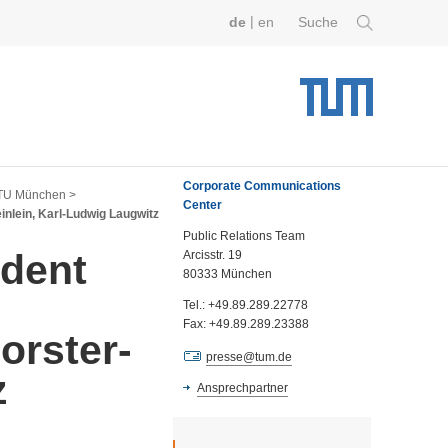
|
de
en
Suche
Corporate Communications
r TU München >
Center
einlein, Karl-Ludwig Laugwitz
Public Relations Team
ident
Arcisstr. 19
80333 München
Tel.: +49.89.289.22778
Fax: +49.89.289.23388
Forster-
presse@tum.de
z
Ansprechpartner