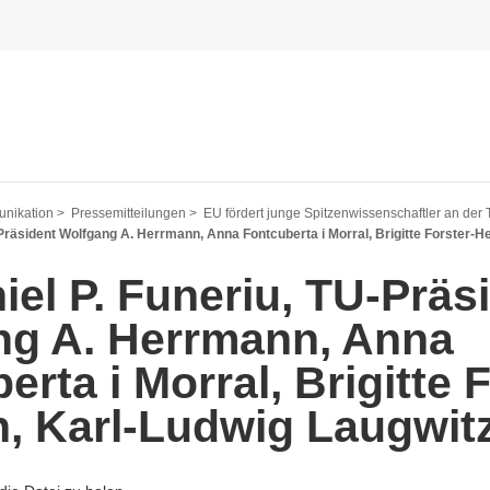
nikation >
Pressemitteilungen >
EU fördert junge Spitzenwissenschaftler an de
U-Präsident Wolfgang A. Herrmann, Anna Fontcuberta i Morral, Brigitte Forster-H
niel P. Funeriu, TU-Präs
ng A. Herrmann, Anna
erta i Morral, Brigitte 
n, Karl-Ludwig Laugwit