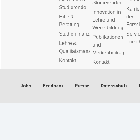
Studierenden
Studierende
Karrie
Innovation in
Hilfe &
der
Lehre und
Beratung
Forsc
Weiterbildung
Studienfinanzierung
Servic
Publikationen
Forsc
Lehre &
und
Qualitätsmanagement
Medienbeiträge
Kontakt
Kontakt
Jobs
Feedback
Presse
Datenschutz