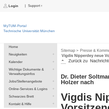
Support
|
Login
MyTUM-Portal
Technische Universität München
Home
Sitemap >
Presse & Kommu
Neuigkeiten
Vigdis Nipperdey neue V
Zurück zu
Nachricht
Kalender
Wichtige Dokumente &
Verwaltungsinfos
Dr. Dieter Soltma
Holzer nach
Jobs/Stellenangebote
Online-Services & Logins
Vigdis N
Schwarzes Brett
Vorsitzen
Kontakt & Hilfe