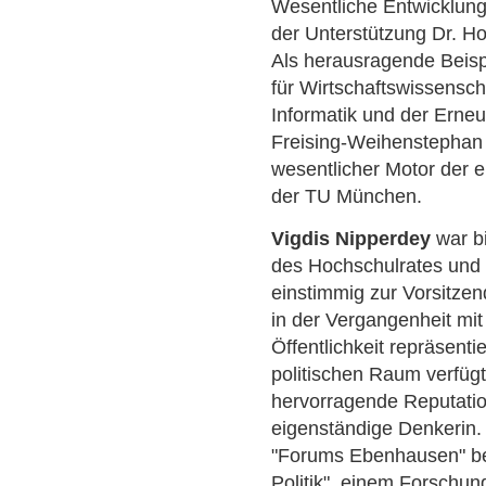
Wesentliche Entwicklung
der Unterstützung Dr. Ho
Als herausragende Beispi
für Wirtschaftswissenscha
Informatik und der Ern
Freising-Weihenstephan 
wesentlicher Motor der 
der TU München.
Vigdis Nipperdey
war bi
des Hochschulrates und 
einstimmig zur Vorsitze
in der Vergangenheit mi
Öffentlichkeit repräsenti
politischen Raum verfügt 
hervorragende Reputatio
eigenständige Denkerin.
"Forums Ebenhausen" bei
Politik", einem Forschun