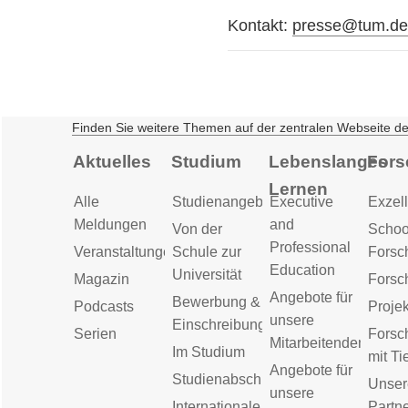
Kontakt:
presse@tum.d
Finden Sie weitere Themen auf der zentralen Webseite d
Aktuelles
Studium
Lebenslanges
Fors
Lernen
Alle
Studienangebot
Executive
Exzell
Meldungen
and
Von der
Schoo
Professional
Veranstaltungen
Schule zur
Forsc
Education
Universität
Magazin
Forsc
Angebote für
Bewerbung &
Podcasts
Proje
unsere
Einschreibung
Serien
Forsc
Mitarbeitenden
Im Studium
mit Ti
Angebote für
Studienabschluss
Unser
unsere
Internationale
Partn