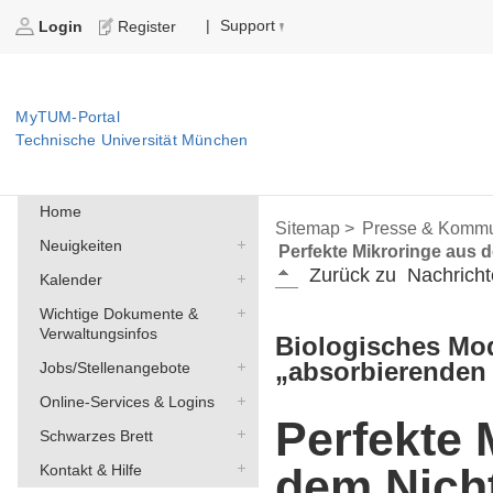
Support
|
Login
Register
MyTUM-Portal
Technische Universität München
Home
Sitemap >
Presse & Kommu
Neuigkeiten
Perfekte Mikroringe aus 
Zurück zu
Nachricht
Kalender
Wichtige Dokumente &
Verwaltungsinfos
Biologisches Mod
„absorbierenden
Jobs/Stellenangebote
Online-Services & Logins
Perfekte 
Schwarzes Brett
dem Nich
Kontakt & Hilfe