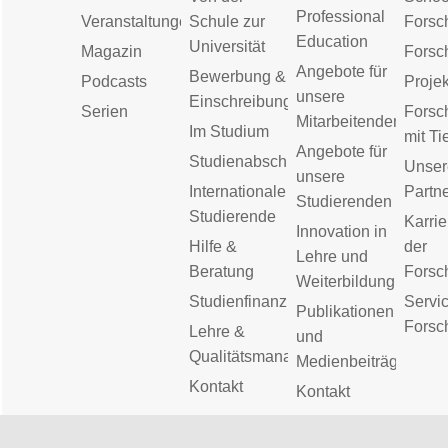
Professional
Veranstaltungen
Schule zur
Forsc
Education
Universität
Magazin
Forsc
Angebote für
Bewerbung &
Podcasts
Proje
unsere
Einschreibung
Serien
Forsc
Mitarbeitenden
Im Studium
mit Ti
Angebote für
Studienabschluss
Unser
unsere
Internationale
Partn
Studierenden
Studierende
Karrie
Innovation in
Hilfe &
der
Lehre und
Beratung
Forsc
Weiterbildung
Studienfinanzierung
Servic
Publikationen
Forsc
Lehre &
und
Qualitätsmanagement
Medienbeiträge
Kontakt
Kontakt