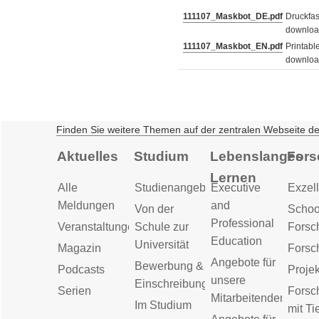
111107_Maskbot_DE.pdf
Druckfas
downloa
111107_Maskbot_EN.pdf
Printable
downloa
Finden Sie weitere Themen auf der zentralen Webseite d
Aktuelles
Studium
Lebenslanges
Fors
Lernen
Alle
Studienangebot
Executive
Exzell
Meldungen
and
Von der
Schoo
Professional
Veranstaltungen
Schule zur
Forsc
Education
Universität
Magazin
Forsc
Angebote für
Bewerbung &
Podcasts
Proje
unsere
Einschreibung
Serien
Forsc
Mitarbeitenden
Im Studium
mit Ti