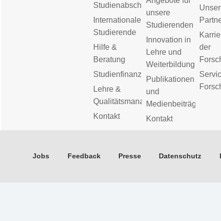
Angebote für
Studienabschluss
Unser
unsere
Internationale
Partn
Studierenden
Studierende
Karrie
Innovation in
Hilfe &
der
Lehre und
Beratung
Forsc
Weiterbildung
Studienfinanzierung
Servic
Publikationen
Forsc
Lehre &
und
Qualitätsmanagement
Medienbeiträge
Kontakt
Kontakt
Jobs
Feedback
Presse
Datenschutz