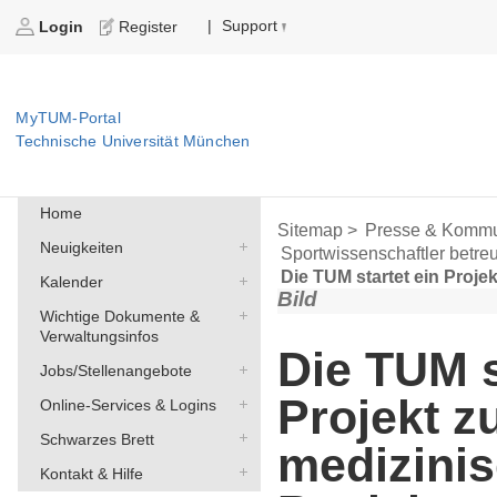
Support
|
Login
Register
MyTUM-Portal
Technische Universität München
Home
Sitemap >
Presse & Kommu
Neuigkeiten
Sportwissenschaftler betre
Die TUM startet ein Proje
Kalender
Bild
Wichtige Dokumente &
Verwaltungsinfos
Die TUM s
Jobs/Stellenangebote
Projekt z
Online-Services & Logins
Schwarzes Brett
medizini
Kontakt & Hilfe