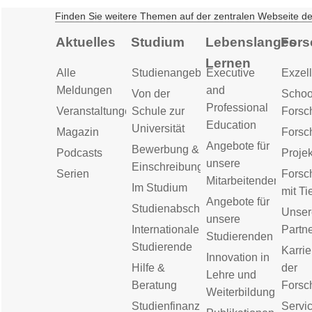
Finden Sie weitere Themen auf der zentralen Webseite d
Aktuelles
Studium
Lebenslanges
Fors
Lernen
Alle
Studienangebot
Executive
Exzell
Meldungen
and
Von der
Schoo
Professional
Veranstaltungen
Schule zur
Forsc
Education
Universität
Magazin
Forsc
Angebote für
Bewerbung &
Podcasts
Proje
unsere
Einschreibung
Serien
Forsc
Mitarbeitenden
Im Studium
mit Ti
Angebote für
Studienabschluss
Unser
unsere
Internationale
Partn
Studierenden
Studierende
Karrie
Innovation in
Hilfe &
der
Lehre und
Beratung
Forsc
Weiterbildung
Studienfinanzierung
Servic