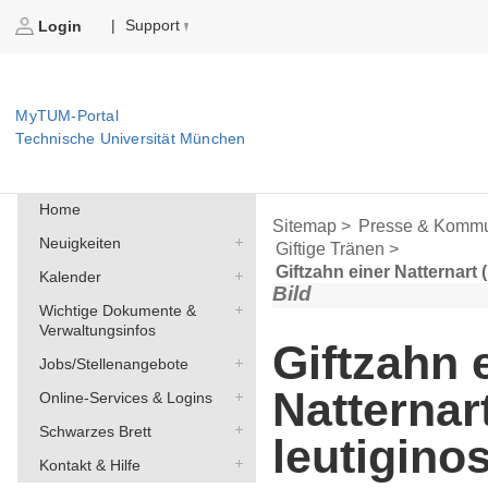
Support
|
Login
MyTUM-Portal
Technische Universität München
Home
Sitemap >
Presse & Kommu
Neuigkeiten
Giftige Tränen >
Giftzahn einer Natternart
Kalender
Bild
Wichtige Dokumente &
Verwaltungsinfos
Giftzahn 
Jobs/Stellenangebote
Natternar
Online-Services & Logins
Schwarzes Brett
leutigino
Kontakt & Hilfe