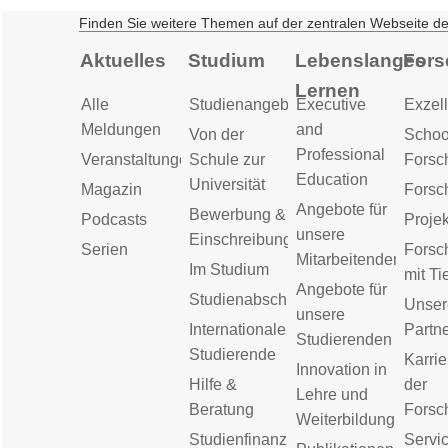
Finden Sie weitere Themen auf der zentralen Webseite d
Aktuelles
Studium
Lebenslanges
Fors
Lernen
Alle
Studienangebot
Executive
Exzell
Meldungen
and
Von der
Schoo
Professional
Veranstaltungen
Schule zur
Forsc
Education
Universität
Magazin
Forsc
Angebote für
Bewerbung &
Podcasts
Proje
unsere
Einschreibung
Serien
Forsc
Mitarbeitenden
Im Studium
mit Ti
Angebote für
Studienabschluss
Unser
unsere
Internationale
Partn
Studierenden
Studierende
Karrie
Innovation in
Hilfe &
der
Lehre und
Beratung
Forsc
Weiterbildung
Studienfinanzierung
Servic