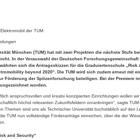
 Elektromobil der TUM.
eilungen
sität München (TUM) hat mit zwei Projekten die nächste Stufe be
rreicht. In der Vorauswahl der Deutschen Forschungsgemeinschaf
ährten sich die Antragsskizzen für die Graduiertenschule „Risk
ectromobility beyond 2020“. Die TUM wird sich zudem erneut mit 
 Förderung der Spitzenforschung beteiligen. Bei der Premiere im 
 ausgezeichnet worden.
tlich anspruchsvollen und kreativ konzipierten Einrichtungen wollen wir
schaftlich höchst relevanten Zukunftsfeldern voranbringen“, sagte TUM
n Themen sind uns als Technischer Universität buchstäblich auf den L
 die TUM nun vollständige Förderanträge einreichen, über die der Wis
en.
isk and Security“