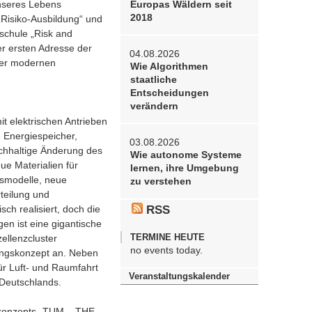
Europas Wäldern seit
unseres Lebens
2018
 „Risiko-Ausbildung“ und
nschule „Risk and
ner ersten Adresse der
04.08.2026
rer modernen
Wie Algorithmen
staatliche
Entscheidungen
verändern
it elektrischen Antrieben
e Energiespeicher,
03.08.2026
nachhaltige Änderung des
Wie autonome Systeme
ue Materialien für
lernen, ihre Umgebung
smodelle, neue
zu verstehen
teilung und
RSS
ch realisiert, doch die
en ist eine gigantische
TERMINE HEUTE
ellenzcluster
no events today.
hungskonzept an. Neben
ür Luft- und Raumfahrt
Veranstaltungskalender
 Deutschlands.
tskonzepts „TUM – THE