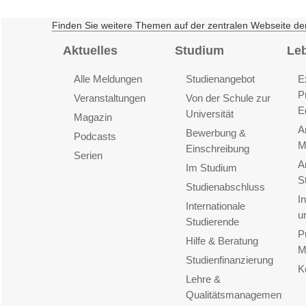
Finden Sie weitere Themen auf der zentralen Webseite de
Aktuelles
Studium
Le
Alle Meldungen
Studienangebot
E
P
Veranstaltungen
Von der Schule zur
E
Universität
Magazin
A
Bewerbung &
Podcasts
M
Einschreibung
Serien
A
Im Studium
S
Studienabschluss
I
Internationale
u
Studierende
P
Hilfe & Beratung
M
Studienfinanzierung
K
Lehre &
Qualitätsmanagement