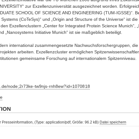
RSITY“ zur Exzellenzuniversität ausgezeichnet worden. Erfolgreich
UATE SCHOOL OF SCIENCE AND ENGINEERING (TUM-IGSSE)“. Bei d
l Systems (CoTeSys)“ und „Origin and Structure of the Universe“ ist di
 den Exzellenclustern „Center for Integrated Protein Science Munich“, 
 „Nanosystems Initiative Munich“ ist sie maßgeblich beteiligt.
dern international zusammengesetzte Nachwuchsforschergruppen, die 
rojekten arbeiten. Exzellenzcluster ermöglichen Spitzenwissenschaftle
titutionen gemeinsame Forschung auf internationalem Spitzenniveau.
m.de/node;2r73ke-tw9njs-rnh8ew?id=1070818
e
TION
 Presseinformation, (Type: application/pdf, Größe: 96.2 kB)
Datei speichern