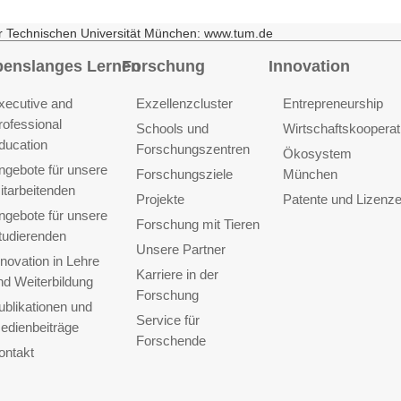
r Technischen Universität München: www.tum.de
benslanges Lernen
Forschung
Innovation
xecutive and
Exzellenzcluster
Entrepreneurship
rofessional
Schools und
Wirtschaftskooperat
ducation
Forschungszentren
Ökosystem
ngebote für unsere
Forschungsziele
München
itarbeitenden
Projekte
Patente und Lizenz
ngebote für unsere
Forschung mit Tieren
tudierenden
Unsere Partner
nnovation in Lehre
Karriere in der
nd Weiterbildung
Forschung
ublikationen und
Service für
edienbeiträge
Forschende
ontakt