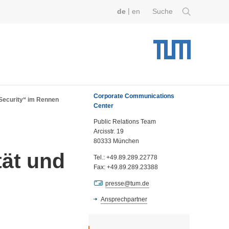
|
de
en
Suche
Corporate Communications
 Security“ im Rennen
Center
Public Relations Team
Arcisstr. 19
80333 München
tät und
Tel.: +49.89.289.22778
Fax: +49.89.289.23388
presse@tum.de
Ansprechpartner