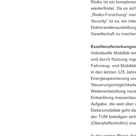
Risiko ist ein komplexe
wiederfindet. Da es sic
„Risiko-Forschung“ meis
Security“ ist es, ein i
Doktorandenausbildung
Gesellschaft zu machen
Exzellenzforschungsc
Individuelle Mobilität w
und durch Nutzung regen
Fahrzeug- und Mobilität
in den letzten 125 Jahr
Energiespeicherung un
Steuerungsmöglichkeite
Weiterentwicklung neue
Entwicklung massentaug
Aufgabe, die weit über 
Elektromobilität geht 
der TUM beteiligen sic
(Oberpfaffenhofen) sow
In der ersten Phase de