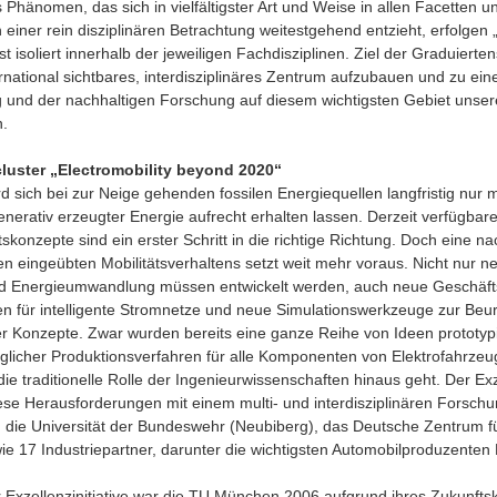
s Phänomen, das sich in vielfältigster Art und Weise in allen Facetten 
h einer rein disziplinären Betrachtung weitestgehend entzieht, erfolgen
t isoliert innerhalb der jeweiligen Fachdisziplinen. Ziel der Graduierte
nternational sichtbares, interdisziplinäres Zentrum aufzubauen und zu ei
 und der nachhaltigen Forschung auf diesem wichtigsten Gebiet unse
.
luster „Electromobility beyond 2020“
ird sich bei zur Neige gehenden fossilen Energiequellen langfristig nur m
erativ erzeugter Energie aufrecht erhalten lassen. Derzeit verfügbar
skonzepte sind ein erster Schritt in die richtige Richtung. Doch eine 
en eingeübten Mobilitätsverhaltens setzt weit mehr voraus. Nicht nur ne
d Energieumwandlung müssen entwickelt werden, auch neue Geschäft
n für intelligente Stromnetze und neue Simulationswerkzeuge zur Beur
r Konzepte. Zwar wurden bereits eine ganze Reihe von Ideen prototypis
licher Produktionsverfahren für alle Komponenten von Elektrofahrzeug
die traditionelle Rolle der Ingenieurwissenschaften hinaus geht. Der Exz
diese Herausforderungen mit einem multi- und interdisziplinären Forsc
h die Universität der Bundeswehr (Neubiberg), das Deutsche Zentrum f
ie 17 Industriepartner, darunter die wichtigsten Automobilproduzenten
r Exzellenzinitiative war die TU München 2006 aufgrund ihres Zukunf