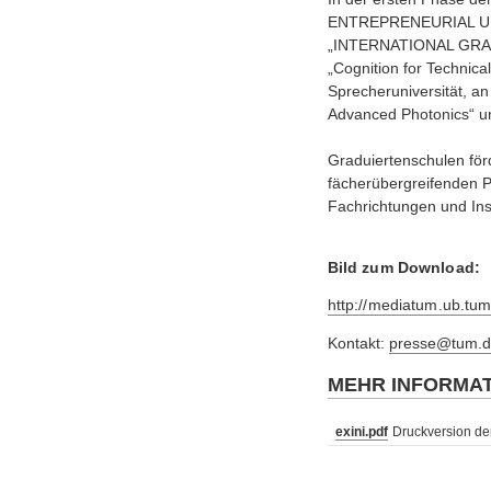
ENTREPRENEURIAL UNIVE
„INTERNATIONAL GRAD
„Cognition for Technica
Sprecheruniversität, an
Advanced Photonics“ und
Graduiertenschulen för
fächerübergreifenden P
Fachrichtungen und Ins
Bild zum Download:
http://mediatum.ub.tu
Kontakt:
presse@tum.d
MEHR INFORMA
exini.pdf
Druckversion der