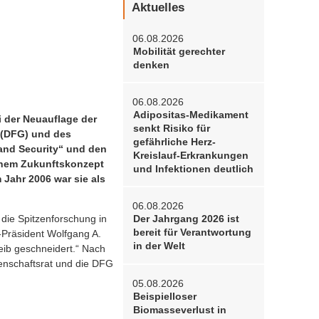
Aktuelles
06.08.2026
Mobilität gerechter
denken
06.08.2026
Adipositas-Medikament
i der Neuauflage der
senkt Risiko für
t (DFG) und des
gefährliche Herz-
 and Security“ und den
Kreislauf-Erkrankungen
einem Zukunftskonzept
und Infektionen deutlich
Jahr 2006 war sie als
06.08.2026
 die Spitzenforschung in
Der Jahrgang 2026 ist
bereit für Verantwortung
-Präsident Wolfgang A.
in der Welt
eib geschneidert.“ Nach
senschaftsrat und die DFG
05.08.2026
Beispielloser
Biomasseverlust in