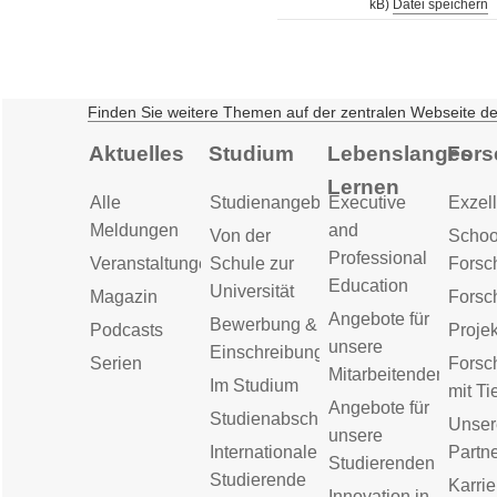
kB)
Datei speichern
Finden Sie weitere Themen auf der zentralen Webseite d
Aktuelles
Studium
Lebenslanges
Fors
Lernen
Alle
Studienangebot
Executive
Exzell
Meldungen
and
Von der
Schoo
Professional
Veranstaltungen
Schule zur
Forsc
Education
Universität
Magazin
Forsc
Angebote für
Bewerbung &
Podcasts
Proje
unsere
Einschreibung
Serien
Forsc
Mitarbeitenden
Im Studium
mit Ti
Angebote für
Studienabschluss
Unser
unsere
Internationale
Partn
Studierenden
Studierende
Karrie
Innovation in