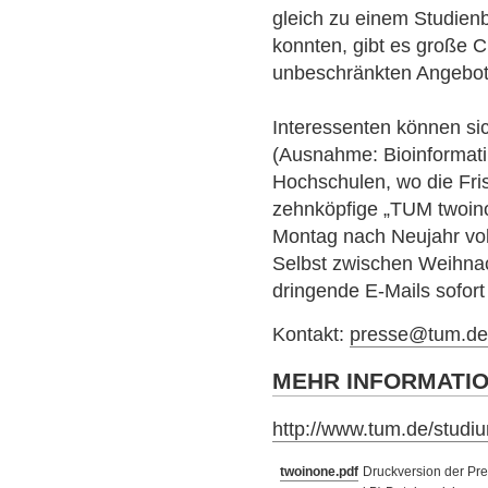
gleich zu einem Studien
konnten, gibt es große 
unbeschränkten Angebo
Interessenten können si
(Ausnahme: Bioinformati
Hochschulen, wo die Fri
zehnköpfige „TUM twoin
Montag nach Neujahr voll
Selbst zwischen Weihnac
dringende E-Mails sofort
Kontakt:
presse@tum.d
MEHR INFORMATI
http://www.tum.de/studi
twoinone.pdf
Druckversion der Pres