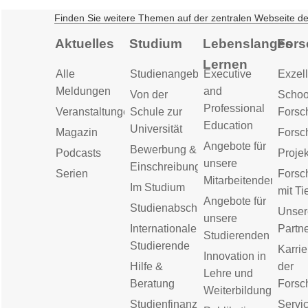
Finden Sie weitere Themen auf der zentralen Webseite d
Aktuelles
Studium
Lebenslanges
Fors
Lernen
Alle
Studienangebot
Executive
Exzell
Meldungen
and
Von der
Schoo
Professional
Veranstaltungen
Schule zur
Forsc
Education
Universität
Magazin
Forsc
Angebote für
Bewerbung &
Podcasts
Proje
unsere
Einschreibung
Serien
Forsc
Mitarbeitenden
Im Studium
mit Ti
Angebote für
Studienabschluss
Unser
unsere
Internationale
Partn
Studierenden
Studierende
Karrie
Innovation in
Hilfe &
der
Lehre und
Beratung
Forsc
Weiterbildung
Studienfinanzierung
Servic