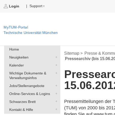
Support
|
Login
MyTUM-Portal
Technische Universität München
Home
Sitemap >
Presse & Kommu
Neuigkeiten
Pressearchiv (bis 15.06.2
Kalender
Pressearc
Wichtige Dokumente &
Verwaltungsinfos
15.06.201
Jobs/Stellenangebote
Online-Services & Logins
Pressemitteilungen der 
Schwarzes Brett
(TUM) von 2000 bis 201
Kontakt & Hilfe
finden Sie auf
www.tum.d