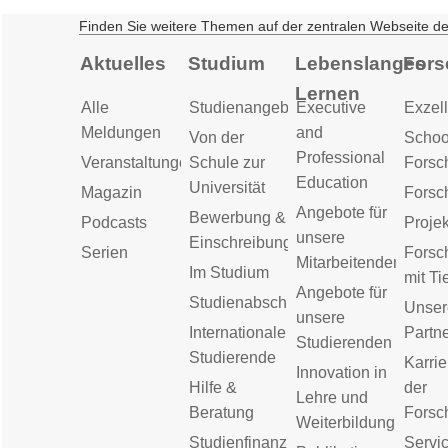
Finden Sie weitere Themen auf der zentralen Webseite d
Aktuelles
Studium
Lebenslanges
Fors
Lernen
Alle
Studienangebot
Executive
Exzell
Meldungen
and
Von der
Schoo
Professional
Veranstaltungen
Schule zur
Forsc
Education
Universität
Magazin
Forsc
Angebote für
Bewerbung &
Podcasts
Proje
unsere
Einschreibung
Serien
Forsc
Mitarbeitenden
Im Studium
mit Ti
Angebote für
Studienabschluss
Unser
unsere
Internationale
Partn
Studierenden
Studierende
Karrie
Innovation in
Hilfe &
der
Lehre und
Beratung
Forsc
Weiterbildung
Studienfinanzierung
Servic