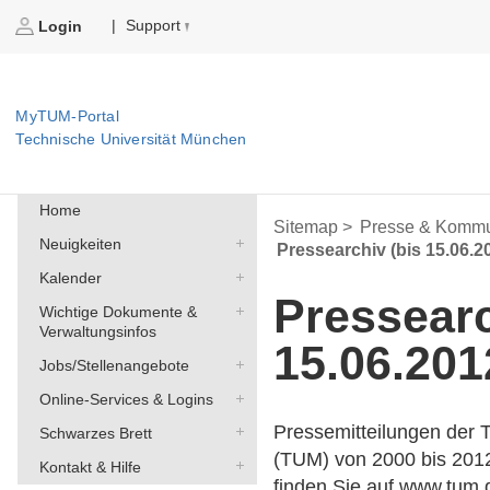
Support
|
Login
MyTUM-Portal
Technische Universität München
Home
Sitemap >
Presse & Kommu
Neuigkeiten
Pressearchiv (bis 15.06.2
Kalender
Pressearc
Wichtige Dokumente &
Verwaltungsinfos
15.06.201
Jobs/Stellenangebote
Online-Services & Logins
Pressemitteilungen der 
Schwarzes Brett
(TUM) von 2000 bis 201
Kontakt & Hilfe
finden Sie auf
www.tum.d