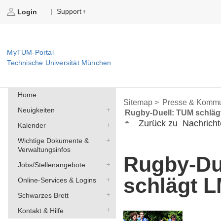
Support
|
Login
MyTUM-Portal
Technische Universität München
Home
Sitemap >
Presse & Kommu
Neuigkeiten
Rugby-Duell: TUM schläg
Zurück zu
Nachricht
Kalender
Wichtige Dokumente &
Verwaltungsinfos
Rugby-Du
Jobs/Stellenangebote
schlägt L
Online-Services & Logins
Schwarzes Brett
Kontakt & Hilfe