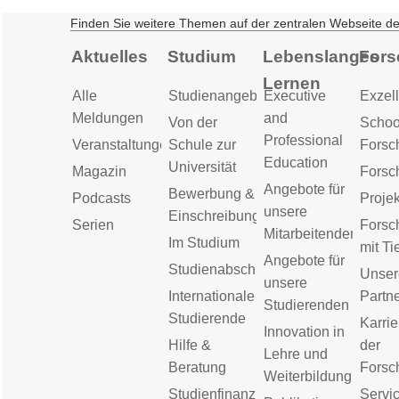
Finden Sie weitere Themen auf der zentralen Webseite d
Aktuelles
Studium
Lebenslanges
Fors
Lernen
Alle
Studienangebot
Executive
Exzell
Meldungen
and
Von der
Schoo
Professional
Veranstaltungen
Schule zur
Forsc
Education
Universität
Magazin
Forsc
Angebote für
Bewerbung &
Podcasts
Proje
unsere
Einschreibung
Serien
Forsc
Mitarbeitenden
Im Studium
mit Ti
Angebote für
Studienabschluss
Unser
unsere
Internationale
Partn
Studierenden
Studierende
Karrie
Innovation in
Hilfe &
der
Lehre und
Beratung
Forsc
Weiterbildung
Studienfinanzierung
Servic