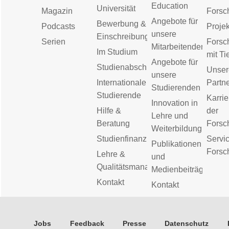
Education
Universität
Magazin
Forsc
Angebote für
Bewerbung &
Podcasts
Proje
unsere
Einschreibung
Serien
Forsc
Mitarbeitenden
Im Studium
mit Ti
Angebote für
Studienabschluss
Unser
unsere
Internationale
Partn
Studierenden
Studierende
Karrie
Innovation in
Hilfe &
der
Lehre und
Beratung
Forsc
Weiterbildung
Studienfinanzierung
Servic
Publikationen
Forsc
Lehre &
und
Qualitätsmanagement
Medienbeiträge
Kontakt
Kontakt
Jobs
Feedback
Presse
Datenschutz