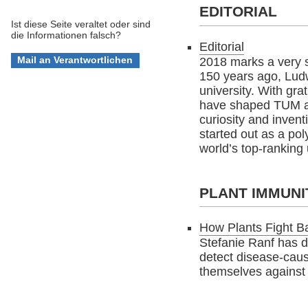
EDITORIAL
Ist diese Seite veraltet oder sind
die Informationen falsch?
Editorial
2018 marks a very s
150 years ago, Ludw
university. With gr
have shaped TUM an
curiosity and invent
started out as a po
world’s top-ranking 
PLANT IMMUNI
How Plants Fight B
Stefanie Ranf has 
detect disease-cau
themselves against