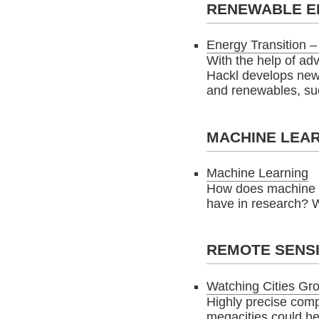
RENEWABLE E
Energy Transition –
With the help of a
Hackl develops new 
and renewables, su
MACHINE LEA
Machine Learning
How does machine l
have in research? W
REMOTE SENS
Watching Cities Gr
Highly precise comp
megacities could he