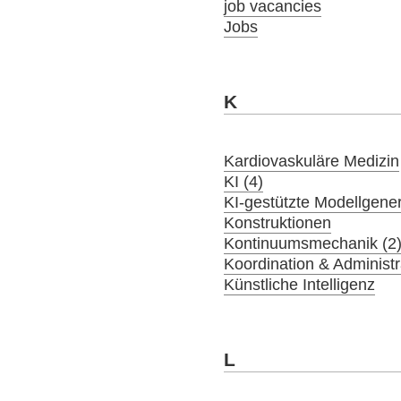
job vacancies
Jobs
K
Kardiovaskuläre Medizin
KI (4)
KI-gestützte Modellgener
Konstruktionen
Kontinuumsmechanik (2
Koordination & Administr
Künstliche Intelligenz
L