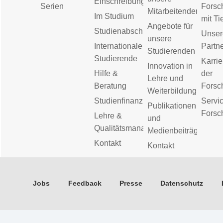
Einschreibung
Serien
Forsc
Mitarbeitenden
Im Studium
mit Ti
Angebote für
Studienabschluss
Unser
unsere
Internationale
Partn
Studierenden
Studierende
Karrie
Innovation in
Hilfe &
der
Lehre und
Beratung
Forsc
Weiterbildung
Studienfinanzierung
Servic
Publikationen
Forsc
Lehre &
und
Qualitätsmanagement
Medienbeiträge
Kontakt
Kontakt
Jobs
Feedback
Presse
Datenschutz