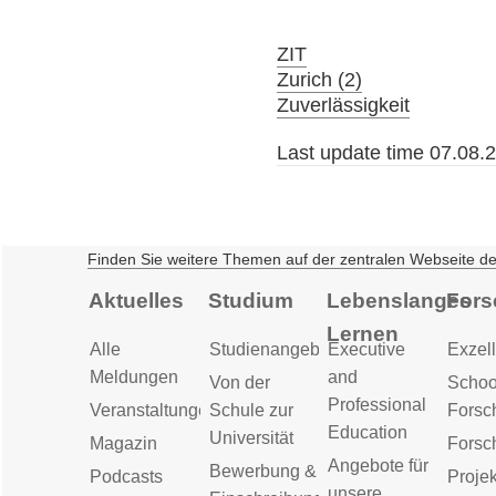
ZIT
Zurich (2)
Zuverlässigkeit
Last update time 07.08.
Finden Sie weitere Themen auf der zentralen Webseite d
Aktuelles
Studium
Lebenslanges
Fors
Lernen
Alle
Studienangebot
Executive
Exzell
Meldungen
and
Von der
Schoo
Professional
Veranstaltungen
Schule zur
Forsc
Education
Universität
Magazin
Forsc
Angebote für
Bewerbung &
Podcasts
Proje
unsere