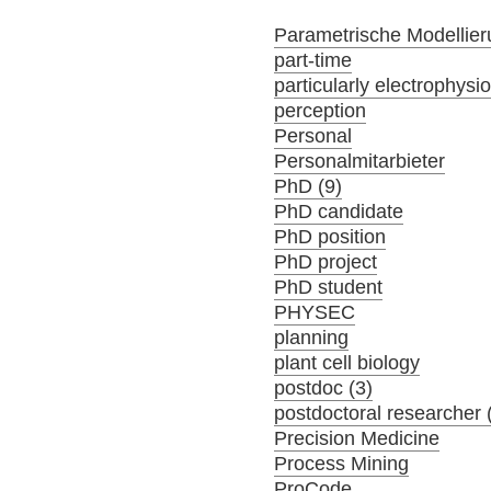
Parametrische Modellier
part-time
particularly electrophysi
perception
Personal
Personalmitarbieter
PhD (9)
PhD candidate
PhD position
PhD project
PhD student
PHYSEC
planning
plant cell biology
postdoc (3)
postdoctoral researcher 
Precision Medicine
Process Mining
ProCode