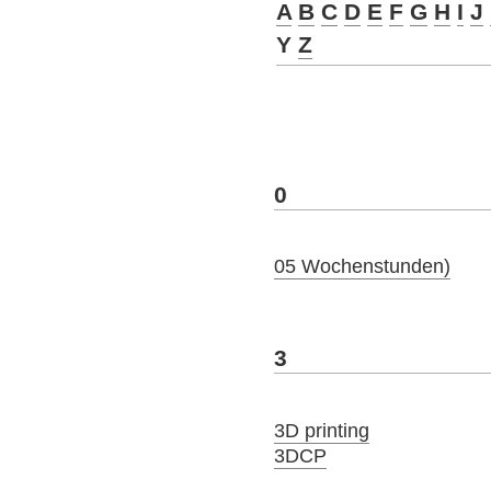
A
B
C
D
E
F
G
H
I
J
Y
Z
0
05 Wochenstunden)
3
3D printing
3DCP