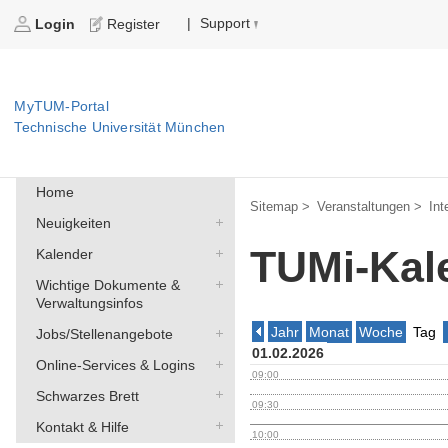
Support
|
Login
Register
MyTUM-Portal
Technische Universität München
Home
Sitemap >
Veranstaltungen >
Int
Neuigkeiten
TUMi-Kal
Kalender
Wichtige Dokumente &
Verwaltungsinfos
Jahr
Monat
Woche
Tag
Jobs/Stellenangebote
01.02.2026
Online-Services & Logins
09:00
Schwarzes Brett
09:30
Kontakt & Hilfe
10:00