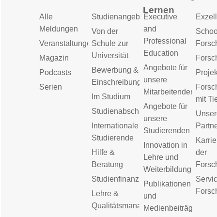
Lernen
Alle
Studienangebot
Executive
Exzell
Meldungen
and
Von der
Schoo
Professional
Veranstaltungen
Schule zur
Forsc
Education
Universität
Magazin
Forsc
Angebote für
Bewerbung &
Podcasts
Proje
unsere
Einschreibung
Serien
Forsc
Mitarbeitenden
Im Studium
mit Ti
Angebote für
Studienabschluss
Unser
unsere
Internationale
Partn
Studierenden
Studierende
Karrie
Innovation in
Hilfe &
der
Lehre und
Beratung
Forsc
Weiterbildung
Studienfinanzierung
Servic
Publikationen
Forsc
Lehre &
und
Qualitätsmanagement
Medienbeiträge