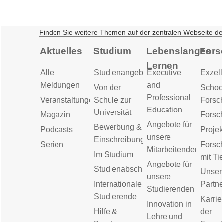
Finden Sie weitere Themen auf der zentralen Webseite d
Aktuelles
Studium
Lebenslanges
Fors
Lernen
Alle
Studienangebot
Executive
Exzell
Meldungen
and
Von der
Schoo
Professional
Veranstaltungen
Schule zur
Forsc
Education
Universität
Magazin
Forsc
Angebote für
Bewerbung &
Podcasts
Proje
unsere
Einschreibung
Serien
Forsc
Mitarbeitenden
Im Studium
mit Ti
Angebote für
Studienabschluss
Unser
unsere
Internationale
Partn
Studierenden
Studierende
Karrie
Innovation in
Hilfe &
der
Lehre und