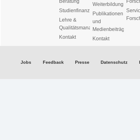
Beratung
Forsc
Weiterbildung
Studienfinanzierung
Servic
Publikationen
Forsc
Lehre &
und
Qualitätsmanagement
Medienbeiträge
Kontakt
Kontakt
Jobs
Feedback
Presse
Datenschutz