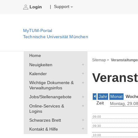
Support
|
Login
MyTUM-Portal
Technische Universität München
Home
Sitemap >
Veranstaltunge
Neuigkeiten
Veranst
Kalender
Wichtige Dokumente &
Verwaltungsinfos
Jahr
Monat
Woch
Jobs/Stellenangebote
Zeit
Montag
, 29.0
Online-Services &
Logins
09:00
Schwarzes Brett
09:30
Kontakt & Hilfe
10:00