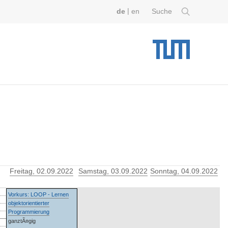
|
de
en
Suche
Freitag
, 02.09.2022
Samstag
, 03.09.2022
Sonntag
, 04.09.2022
Vorkurs: LOOP - Lernen
objektorientierter
Programmierung
ganztÃ¤gig