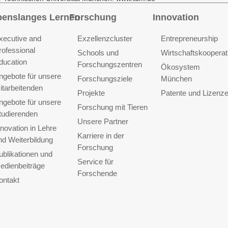
benslanges Lernen
Forschung
Innovation
xecutive and
Exzellenzcluster
Entrepreneurship
rofessional
Schools und
Wirtschaftskooperat
ducation
Forschungszentren
Ökosystem
ngebote für unsere
Forschungsziele
München
itarbeitenden
Projekte
Patente und Lizenz
ngebote für unsere
Forschung mit Tieren
tudierenden
Unsere Partner
nnovation in Lehre
Karriere in der
nd Weiterbildung
Forschung
ublikationen und
Service für
edienbeiträge
Forschende
ontakt