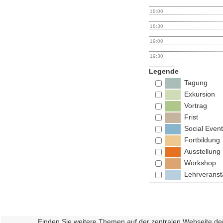
18:00
18:30
19:00
19:30
Legende
Tagung
Exkursion
Vortrag
Frist
Social Event
Fortbildung
Ausstellung
Workshop
Lehrveranst
Finden Sie weitere Themen auf der zentralen Webseite de