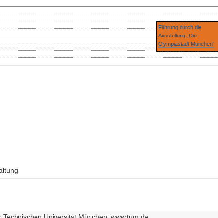
Führung durch die
Ausstellung „Die
Olympiastadt München“
01.09.2022, 18:30 - 19:3
altung
r Technischen Universität München: www.tum.de