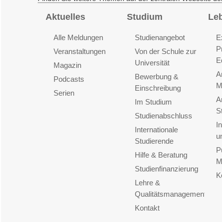
Aktuelles
Studium
Le
Alle Meldungen
Studienangebot
E
P
Veranstaltungen
Von der Schule zur
E
Universität
Magazin
A
Bewerbung &
Podcasts
M
Einschreibung
Serien
A
Im Studium
S
Studienabschluss
I
Internationale
u
Studierende
P
Hilfe & Beratung
M
Studienfinanzierung
K
Lehre &
Qualitätsmanagement
Kontakt