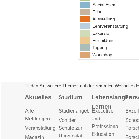
Social Event
Frist
Ausstellung
Lehrveranstaltung
Exkursion
Fortbildung
Tagung
Workshop
Finden Sie weitere Themen auf der zentralen Webseite d
Aktuelles
Studium
Lebenslanges
Fors
Lernen
Alle
Studienangebot
Executive
Exzell
Meldungen
and
Von der
Schoo
Professional
Veranstaltungen
Schule zur
Forsc
Education
Universität
Magazin
Forsc