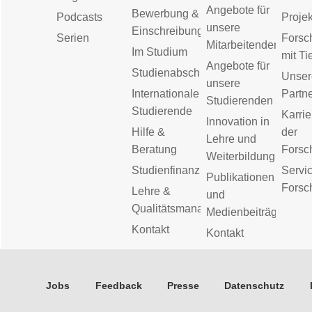
Angebote für
Bewerbung &
Podcasts
Proje
unsere
Einschreibung
Serien
Forsc
Mitarbeitenden
Im Studium
mit Ti
Angebote für
Studienabschluss
Unser
unsere
Internationale
Partn
Studierenden
Studierende
Karrie
Innovation in
Hilfe &
der
Lehre und
Beratung
Forsc
Weiterbildung
Studienfinanzierung
Servic
Publikationen
Forsc
Lehre &
und
Qualitätsmanagement
Medienbeiträge
Kontakt
Kontakt
Jobs
Feedback
Presse
Datenschutz