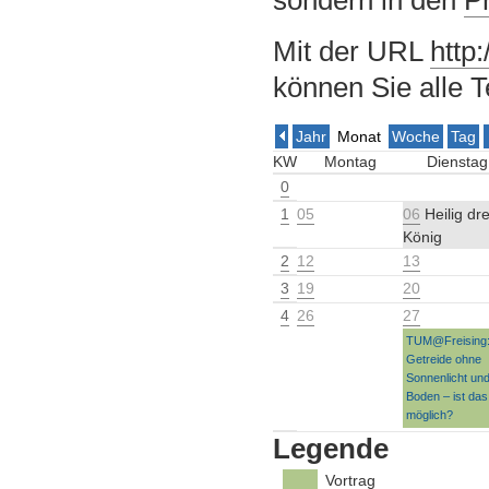
Mit der URL
http
können Sie alle T
Jahr
Monat
Woche
Tag
KW
Montag
Dienstag
0
1
05
06
Heilig dre
König
2
12
13
3
19
20
4
26
27
TUM@Freising
Getreide ohne
Sonnenlicht un
Boden – ist das
möglich?
Legende
Vortrag