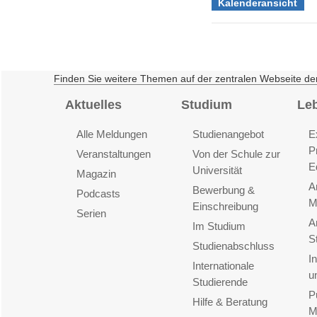
Kalenderansicht
Finden Sie weitere Themen auf der zentralen Webseite de
Aktuelles
Studium
Le
Alle Meldungen
Studienangebot
E
P
Veranstaltungen
Von der Schule zur
E
Universität
Magazin
A
Bewerbung &
Podcasts
M
Einschreibung
Serien
A
Im Studium
S
Studienabschluss
I
Internationale
u
Studierende
P
Hilfe & Beratung
M