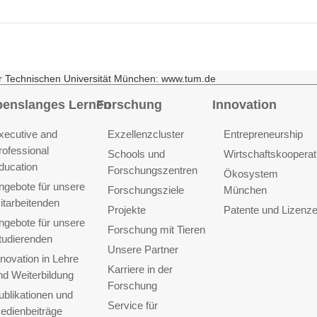
r Technischen Universität München: www.tum.de
benslanges Lernen
Forschung
Innovation
xecutive and
Exzellenzcluster
Entrepreneurship
rofessional
Schools und
Wirtschaftskooperat
ducation
Forschungszentren
Ökosystem
ngebote für unsere
Forschungsziele
München
itarbeitenden
Projekte
Patente und Lizenz
ngebote für unsere
Forschung mit Tieren
tudierenden
Unsere Partner
nnovation in Lehre
Karriere in der
nd Weiterbildung
Forschung
ublikationen und
Service für
edienbeiträge