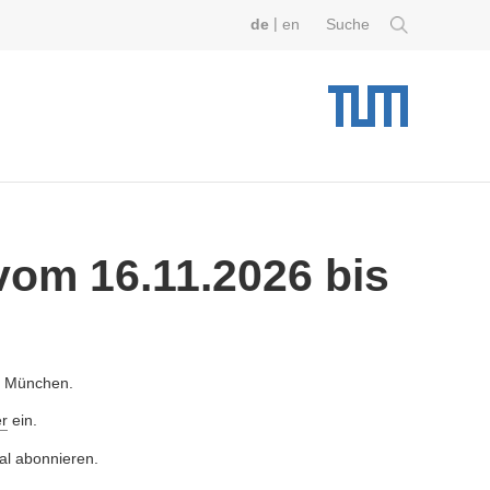
|
de
en
Suche
vom 16.11.2026 bis
ät München.
r
ein.
al abonnieren.