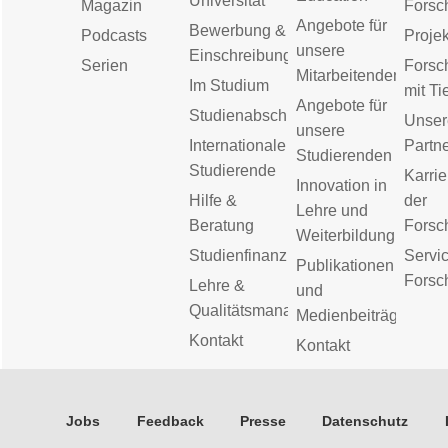
Universität
Magazin
Forsc
Angebote für
Bewerbung &
Podcasts
Proje
unsere
Einschreibung
Serien
Forsc
Mitarbeitenden
Im Studium
mit Ti
Angebote für
Studienabschluss
Unser
unsere
Internationale
Partn
Studierenden
Studierende
Karrie
Innovation in
Hilfe &
der
Lehre und
Beratung
Forsc
Weiterbildung
Studienfinanzierung
Servic
Publikationen
Forsc
Lehre &
und
Qualitätsmanagement
Medienbeiträge
Kontakt
Kontakt
Jobs
Feedback
Presse
Datenschutz