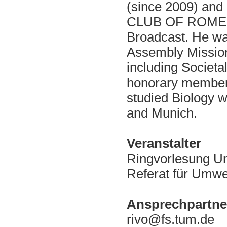
(since 2009) and
CLUB OF ROME 
Broadcast. He w
Assembly Mission
including Societ
honorary member 
studied Biology wi
and Munich.
Veranstalter
Ringvorlesung Um
Referat für Umwe
Ansprechpartne
rivo@fs.tum.de