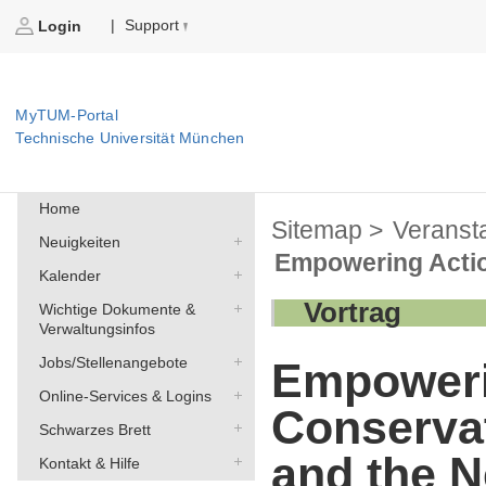
Support
|
Login
MyTUM-Portal
Technische Universität München
Home
Sitemap >
Veranst
Neuigkeiten
Empowering Action
Kalender
Vortrag
Wichtige Dokumente &
Verwaltungsinfos
Jobs/Stellenangebote
Empoweri
Online-Services & Logins
Conservati
Schwarzes Brett
and the N
Kontakt & Hilfe