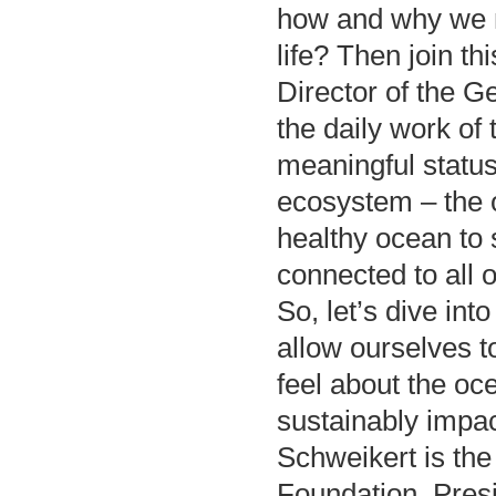
how and why we n
life? Then join t
Director of the 
the daily work of 
meaningful status
ecosystem – the
healthy ocean to 
connected to all 
So, let’s dive in
allow ourselves t
feel about the oc
sustainably impac
Schweikert is th
Foundation, Presi