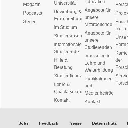
Education
Universität
Magazin
Forsc
Angebote für
Bewerbung &
Podcasts
Proje
unsere
Einschreibung
Serien
Forsc
Mitarbeitenden
Im Studium
mit Ti
Angebote für
Studienabschluss
Unser
unsere
Internationale
Partn
Studierenden
Studierende
Karrie
Innovation in
Hilfe &
der
Lehre und
Beratung
Forsc
Weiterbildung
Studienfinanzierung
Servic
Publikationen
Forsc
Lehre &
und
Qualitätsmanagement
Medienbeiträge
Kontakt
Kontakt
Jobs
Feedback
Presse
Datenschutz