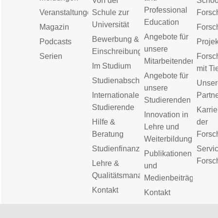
Von der
Schoo
Professional
Veranstaltungen
Schule zur
Forsc
Education
Universität
Magazin
Forsc
Angebote für
Bewerbung &
Podcasts
Proje
unsere
Einschreibung
Serien
Forsc
Mitarbeitenden
Im Studium
mit Ti
Angebote für
Studienabschluss
Unser
unsere
Internationale
Partn
Studierenden
Studierende
Karrie
Innovation in
Hilfe &
der
Lehre und
Beratung
Forsc
Weiterbildung
Studienfinanzierung
Servic
Publikationen
Forsc
Lehre &
und
Qualitätsmanagement
Medienbeiträge
Kontakt
Kontakt