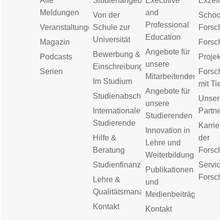
Alle
Studienangebot
Executive
Exzell
Meldungen
and
Von der
Schoo
Professional
Veranstaltungen
Schule zur
Forsc
Education
Universität
Magazin
Forsc
Angebote für
Bewerbung &
Podcasts
Proje
unsere
Einschreibung
Serien
Forsc
Mitarbeitenden
Im Studium
mit Ti
Angebote für
Studienabschluss
Unser
unsere
Internationale
Partn
Studierenden
Studierende
Karrie
Innovation in
Hilfe &
der
Lehre und
Beratung
Forsc
Weiterbildung
Studienfinanzierung
Servic
Publikationen
Forsc
Lehre &
und
Qualitätsmanagement
Medienbeiträge
Kontakt
Kontakt