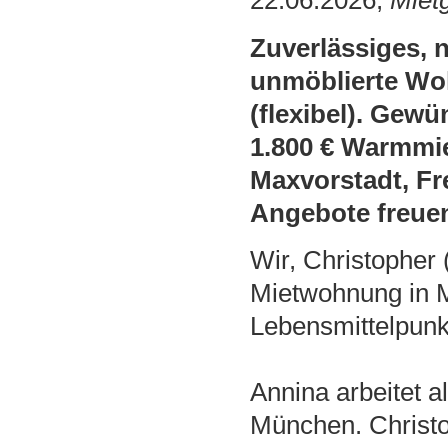
22.06.2026,
Miet
Zuverlässiges, 
unmöblierte Wo
(flexibel). Gewü
1.800 € Warmmi
Maxvorstadt, Fr
Angebote freuen
Wir, Christopher 
Mietwohnung in 
Lebensmittelpunk
Annina arbeitet a
München. Christo