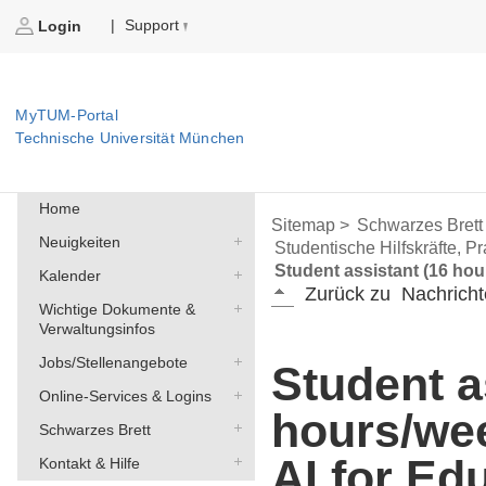
Support
|
Login
MyTUM-Portal
Technische Universität München
Home
Sitemap >
Schwarzes Brett
Neuigkeiten
Studentische Hilfskräfte, P
Student assistant (16 hou
Kalender
Zurück zu
Nachricht
Wichtige Dokumente &
Verwaltungsinfos
Jobs/Stellenangebote
Student a
Online-Services & Logins
hours/wee
Schwarzes Brett
AI for Ed
Kontakt & Hilfe