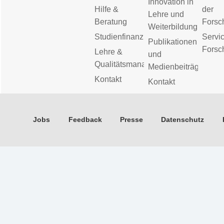
Innovation in
Hilfe &
der
Lehre und
Beratung
Forsc
Weiterbildung
Studienfinanzierung
Servic
Publikationen
Forsc
Lehre &
und
Qualitätsmanagement
Medienbeiträge
Kontakt
Kontakt
Jobs
Feedback
Presse
Datenschutz