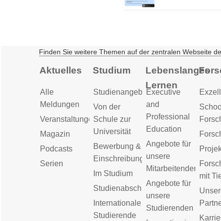
Finden Sie weitere Themen auf der zentralen Webseite d
Aktuelles
Studium
Lebenslanges
Fors
Lernen
Alle
Studienangebot
Executive
Exzell
Meldungen
and
Von der
Schoo
Professional
Veranstaltungen
Schule zur
Forsc
Education
Universität
Magazin
Forsc
Angebote für
Bewerbung &
Podcasts
Proje
unsere
Einschreibung
Serien
Forsc
Mitarbeitenden
Im Studium
mit Ti
Angebote für
Studienabschluss
Unser
unsere
Internationale
Partn
Studierenden
Studierende
Karrie