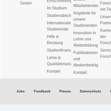
Einschreibung
Serien
Forsc
Mitarbeitenden
Im Studium
mit Ti
Angebote für
Studienabschluss
Unser
unsere
Internationale
Partn
Studierenden
Studierende
Karrie
Innovation in
Hilfe &
der
Lehre und
Beratung
Forsc
Weiterbildung
Studienfinanzierung
Servic
Publikationen
Forsc
Lehre &
und
Qualitätsmanagement
Medienbeiträge
Kontakt
Kontakt
Jobs
Feedback
Presse
Datenschutz