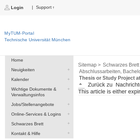
Support
|
Login
MyTUM-Portal
Technische Universität München
Home
Sitemap >
Schwarzes Brett
Neuigkeiten
Abschlussarbeiten, Bachelo
Thesis or Study Project at
Kalender
Zurück zu
Nachricht
Wichtige Dokumente &
This article is either exp
Verwaltungsinfos
Jobs/Stellenangebote
Online-Services & Logins
Schwarzes Brett
Kontakt & Hilfe