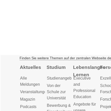
Finden Sie weitere Themen auf der zentralen Webseite d
Aktuelles
Studium
Lebenslanges
Fors
Lernen
Alle
Studienangebot
Executive
Exzell
Meldungen
and
Von der
Schoo
Professional
Veranstaltungen
Schule zur
Forsc
Education
Universität
Magazin
Forsc
Angebote für
Bewerbung &
Podcasts
Proje
unsere