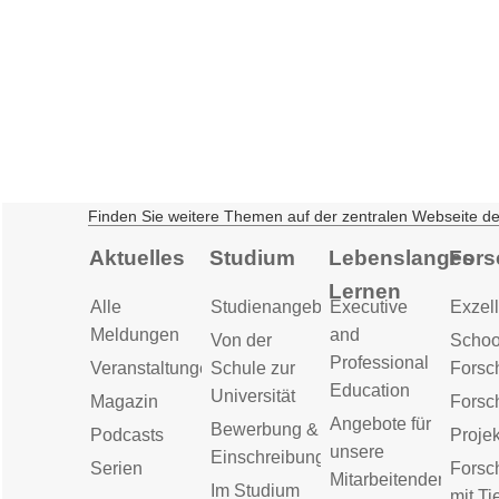
Finden Sie weitere Themen auf der zentralen Webseite d
Aktuelles
Studium
Lebenslanges
Fors
Lernen
Alle
Studienangebot
Executive
Exzell
Meldungen
and
Von der
Schoo
Professional
Veranstaltungen
Schule zur
Forsc
Education
Universität
Magazin
Forsc
Angebote für
Bewerbung &
Podcasts
Proje
unsere
Einschreibung
Serien
Forsc
Mitarbeitenden
Im Studium
mit Ti