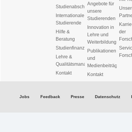
Angebote für
Studienabschluss
Unser
unsere
Internationale
Partn
Studierenden
Studierende
Karrie
Innovation in
Hilfe &
der
Lehre und
Beratung
Forsc
Weiterbildung
Studienfinanzierung
Servic
Publikationen
Forsc
Lehre &
und
Qualitätsmanagement
Medienbeiträge
Kontakt
Kontakt
Jobs
Feedback
Presse
Datenschutz