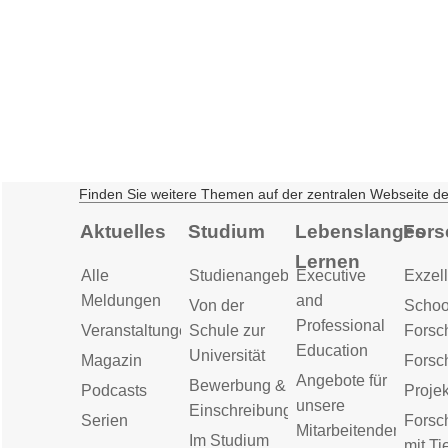
Finden Sie weitere Themen auf der zentralen Webseite d
Aktuelles
Studium
Lebenslanges
Fors
Lernen
Alle
Studienangebot
Executive
Exzell
Meldungen
and
Von der
Schoo
Professional
Veranstaltungen
Schule zur
Forsc
Education
Universität
Magazin
Forsc
Angebote für
Bewerbung &
Podcasts
Proje
unsere
Einschreibung
Serien
Forsc
Mitarbeitenden
Im Studium
mit Ti