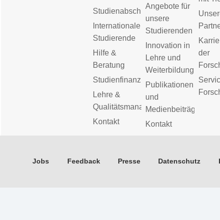
Angebote für
Studienabschluss
Unser
unsere
Internationale
Partn
Studierenden
Studierende
Karrie
Innovation in
Hilfe &
der
Lehre und
Beratung
Forsc
Weiterbildung
Studienfinanzierung
Servic
Publikationen
Forsc
Lehre &
und
Qualitätsmanagement
Medienbeiträge
Kontakt
Kontakt
Jobs
Feedback
Presse
Datenschutz