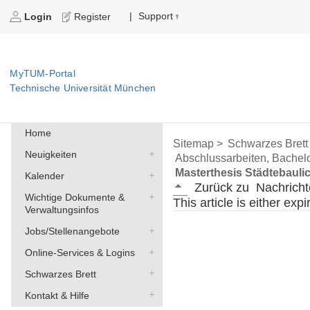
Support
|
Login
Register
MyTUM-Portal
Technische Universität München
Home
Sitemap >
Schwarzes Brett
Neuigkeiten
Abschlussarbeiten, Bachelo
Masterthesis Städtebauli
Kalender
Zurück zu
Nachricht
Wichtige Dokumente &
This article is either exp
Verwaltungsinfos
Jobs/Stellenangebote
Online-Services & Logins
Schwarzes Brett
Kontakt & Hilfe