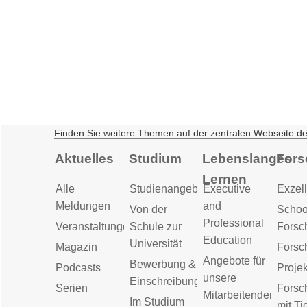
Finden Sie weitere Themen auf der zentralen Webseite d
Aktuelles
Studium
Lebenslanges
Fors
Lernen
Alle
Studienangebot
Executive
Exzell
Meldungen
and
Von der
Schoo
Professional
Veranstaltungen
Schule zur
Forsc
Education
Universität
Magazin
Forsc
Angebote für
Bewerbung &
Podcasts
Proje
unsere
Einschreibung
Serien
Forsc
Mitarbeitenden
Im Studium
mit Ti