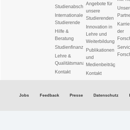
Angebote für
Studienabschluss
Unser
unsere
Internationale
Partn
Studierenden
Studierende
Karrie
Innovation in
Hilfe &
der
Lehre und
Beratung
Forsc
Weiterbildung
Studienfinanzierung
Servic
Publikationen
Forsc
Lehre &
und
Qualitätsmanagement
Medienbeiträge
Kontakt
Kontakt
Jobs
Feedback
Presse
Datenschutz