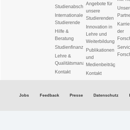
Angebote für
Studienabschluss
Unser
unsere
Internationale
Partn
Studierenden
Studierende
Karrie
Innovation in
Hilfe &
der
Lehre und
Beratung
Forsc
Weiterbildung
Studienfinanzierung
Servic
Publikationen
Forsc
Lehre &
und
Qualitätsmanagement
Medienbeiträge
Kontakt
Kontakt
Jobs
Feedback
Presse
Datenschutz