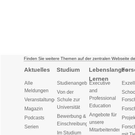
Finden Sie weitere Themen auf der zentralen Webseite d
Aktuelles
Studium
Lebenslanges
Fors
Lernen
Alle
Studienangebot
Executive
Exzell
Meldungen
and
Von der
Schoo
Professional
Veranstaltungen
Schule zur
Forsc
Education
Universität
Magazin
Forsc
Angebote für
Bewerbung &
Podcasts
Proje
unsere
Einschreibung
Serien
Forsc
Mitarbeitenden
Im Studium
mit Ti