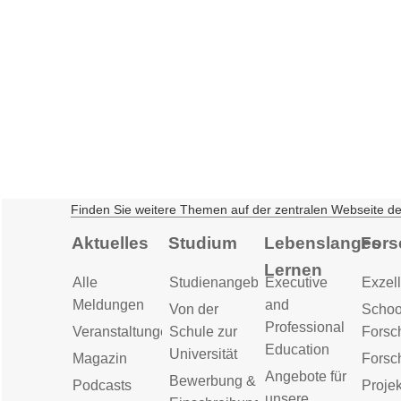
Finden Sie weitere Themen auf der zentralen Webseite d
Aktuelles
Studium
Lebenslanges
Fors
Lernen
Alle
Studienangebot
Executive
Exzell
Meldungen
and
Von der
Schoo
Professional
Veranstaltungen
Schule zur
Forsc
Education
Universität
Magazin
Forsc
Angebote für
Bewerbung &
Podcasts
Proje
unsere