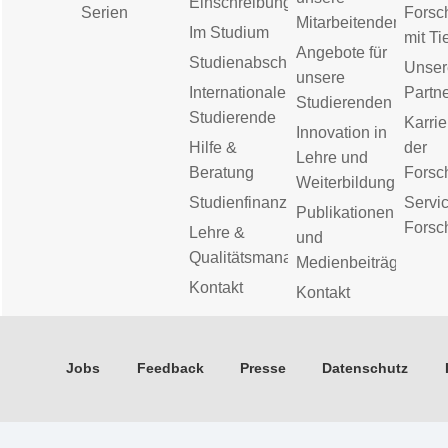
Einschreibung
Serien
Forsc
Mitarbeitenden
Im Studium
mit Ti
Angebote für
Studienabschluss
Unser
unsere
Internationale
Partn
Studierenden
Studierende
Karrie
Innovation in
Hilfe &
der
Lehre und
Beratung
Forsc
Weiterbildung
Studienfinanzierung
Servic
Publikationen
Forsc
Lehre &
und
Qualitätsmanagement
Medienbeiträge
Kontakt
Kontakt
Jobs
Feedback
Presse
Datenschutz