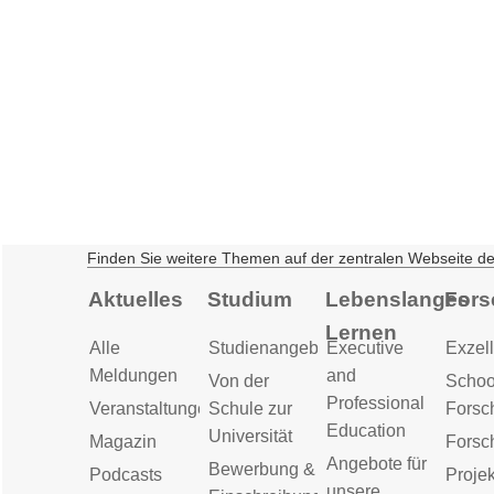
Finden Sie weitere Themen auf der zentralen Webseite d
Aktuelles
Studium
Lebenslanges
Fors
Lernen
Alle
Studienangebot
Executive
Exzell
Meldungen
and
Von der
Schoo
Professional
Veranstaltungen
Schule zur
Forsc
Education
Universität
Magazin
Forsc
Angebote für
Bewerbung &
Podcasts
Proje
unsere