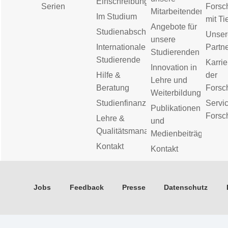
Einschreibung
Serien
Forsc
Mitarbeitenden
Im Studium
mit Ti
Angebote für
Studienabschluss
Unser
unsere
Internationale
Partn
Studierenden
Studierende
Karrie
Innovation in
Hilfe &
der
Lehre und
Beratung
Forsc
Weiterbildung
Studienfinanzierung
Servic
Publikationen
Forsc
Lehre &
und
Qualitätsmanagement
Medienbeiträge
Kontakt
Kontakt
Jobs
Feedback
Presse
Datenschutz