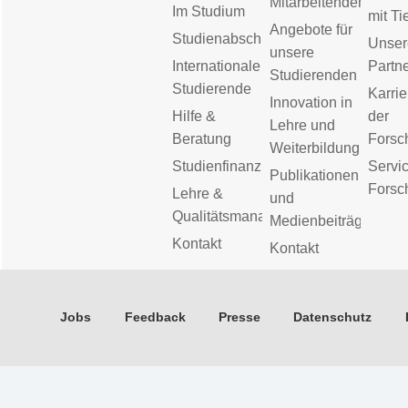
Mitarbeitenden
Im Studium
mit Ti
Angebote für
Studienabschluss
Unser
unsere
Internationale
Partn
Studierenden
Studierende
Karrie
Innovation in
Hilfe &
der
Lehre und
Beratung
Forsc
Weiterbildung
Studienfinanzierung
Servic
Publikationen
Forsc
Lehre &
und
Qualitätsmanagement
Medienbeiträge
Kontakt
Kontakt
Jobs
Feedback
Presse
Datenschutz