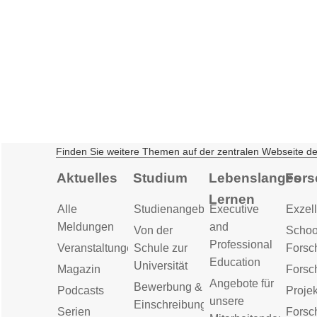
Finden Sie weitere Themen auf der zentralen Webseite d
Aktuelles
Studium
Lebenslanges
Fors
Lernen
Alle
Studienangebot
Executive
Exzell
Meldungen
and
Von der
Schoo
Professional
Veranstaltungen
Schule zur
Forsc
Education
Universität
Magazin
Forsc
Angebote für
Bewerbung &
Podcasts
Proje
unsere
Einschreibung
Serien
Forsc