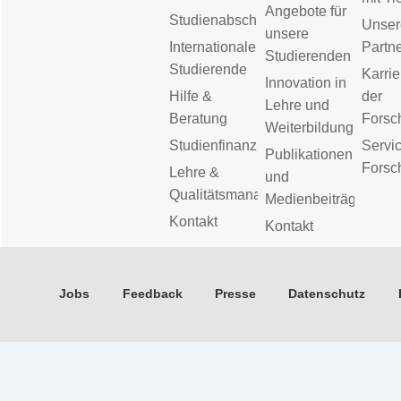
Angebote für
Studienabschluss
Unser
unsere
Internationale
Partn
Studierenden
Studierende
Karrie
Innovation in
Hilfe &
der
Lehre und
Beratung
Forsc
Weiterbildung
Studienfinanzierung
Servic
Publikationen
Forsc
Lehre &
und
Qualitätsmanagement
Medienbeiträge
Kontakt
Kontakt
Jobs
Feedback
Presse
Datenschutz