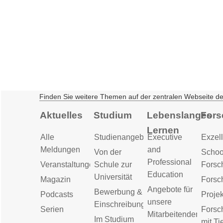
Finden Sie weitere Themen auf der zentralen Webseite d
Aktuelles
Studium
Lebenslanges
Fors
Lernen
Alle
Studienangebot
Executive
Exzell
Meldungen
and
Von der
Schoo
Professional
Veranstaltungen
Schule zur
Forsc
Education
Universität
Magazin
Forsc
Angebote für
Bewerbung &
Podcasts
Proje
unsere
Einschreibung
Serien
Forsc
Mitarbeitenden
Im Studium
mit Ti