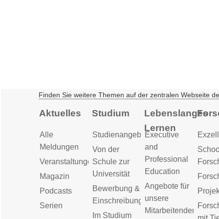
Finden Sie weitere Themen auf der zentralen Webseite d
Aktuelles
Studium
Lebenslanges
Fors
Lernen
Alle
Studienangebot
Executive
Exzell
Meldungen
and
Von der
Schoo
Professional
Veranstaltungen
Schule zur
Forsc
Education
Universität
Magazin
Forsc
Angebote für
Bewerbung &
Podcasts
Proje
unsere
Einschreibung
Serien
Forsc
Mitarbeitenden
Im Studium
mit Ti