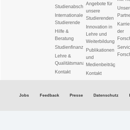
Angebote für
Studienabschluss
Unser
unsere
Internationale
Partn
Studierenden
Studierende
Karrie
Innovation in
Hilfe &
der
Lehre und
Beratung
Forsc
Weiterbildung
Studienfinanzierung
Servic
Publikationen
Forsc
Lehre &
und
Qualitätsmanagement
Medienbeiträge
Kontakt
Kontakt
Jobs
Feedback
Presse
Datenschutz