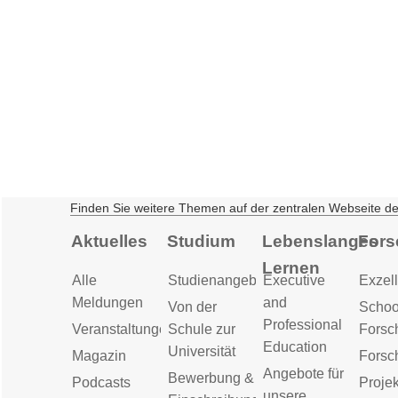
Finden Sie weitere Themen auf der zentralen Webseite d
Aktuelles
Studium
Lebenslanges
Fors
Lernen
Alle
Studienangebot
Executive
Exzell
Meldungen
and
Von der
Schoo
Professional
Veranstaltungen
Schule zur
Forsc
Education
Universität
Magazin
Forsc
Angebote für
Bewerbung &
Podcasts
Proje
unsere