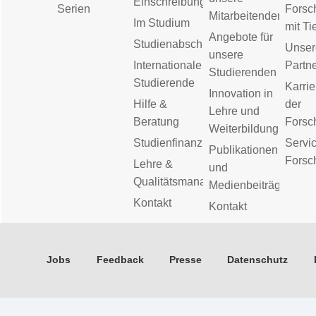
Einschreibung
Serien
Forsc
Mitarbeitenden
Im Studium
mit Ti
Angebote für
Studienabschluss
Unser
unsere
Internationale
Partn
Studierenden
Studierende
Karrie
Innovation in
Hilfe &
der
Lehre und
Beratung
Forsc
Weiterbildung
Studienfinanzierung
Servic
Publikationen
Forsc
Lehre &
und
Qualitätsmanagement
Medienbeiträge
Kontakt
Kontakt
Jobs
Feedback
Presse
Datenschutz