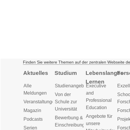
Finden Sie weitere Themen auf der zentralen Webseite d
Aktuelles
Studium
Lebenslanges
Fors
Lernen
Alle
Studienangebot
Executive
Exzell
Meldungen
and
Von der
Schoo
Professional
Veranstaltungen
Schule zur
Forsc
Education
Universität
Magazin
Forsc
Angebote für
Bewerbung &
Podcasts
Proje
unsere
Einschreibung
Serien
Forsc