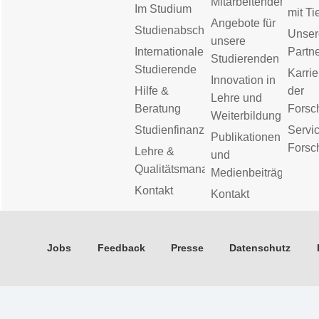
Mitarbeitenden
Im Studium
mit Ti
Angebote für
Studienabschluss
Unser
unsere
Internationale
Partn
Studierenden
Studierende
Karrie
Innovation in
Hilfe &
der
Lehre und
Beratung
Forsc
Weiterbildung
Studienfinanzierung
Servic
Publikationen
Forsc
Lehre &
und
Qualitätsmanagement
Medienbeiträge
Kontakt
Kontakt
Jobs
Feedback
Presse
Datenschutz