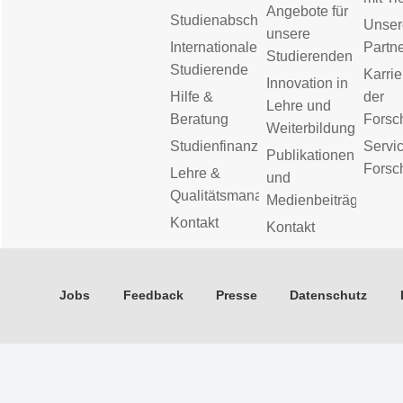
Angebote für
Studienabschluss
Unser
unsere
Internationale
Partn
Studierenden
Studierende
Karrie
Innovation in
Hilfe &
der
Lehre und
Beratung
Forsc
Weiterbildung
Studienfinanzierung
Servic
Publikationen
Forsc
Lehre &
und
Qualitätsmanagement
Medienbeiträge
Kontakt
Kontakt
Jobs
Feedback
Presse
Datenschutz