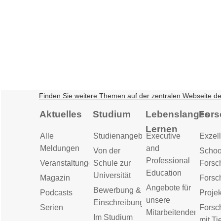
Finden Sie weitere Themen auf der zentralen Webseite d
Aktuelles
Studium
Lebenslanges
Fors
Lernen
Alle
Studienangebot
Executive
Exzell
Meldungen
and
Von der
Schoo
Professional
Veranstaltungen
Schule zur
Forsc
Education
Universität
Magazin
Forsc
Angebote für
Bewerbung &
Podcasts
Proje
unsere
Einschreibung
Serien
Forsc
Mitarbeitenden
Im Studium
mit Ti