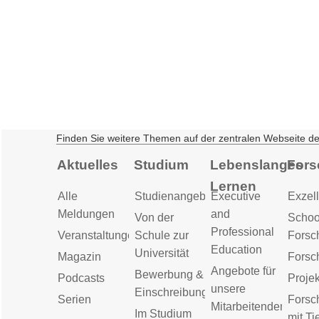
Finden Sie weitere Themen auf der zentralen Webseite d
Aktuelles
Studium
Lebenslanges
Fors
Lernen
Alle
Studienangebot
Executive
Exzell
Meldungen
and
Von der
Schoo
Professional
Veranstaltungen
Schule zur
Forsc
Education
Universität
Magazin
Forsc
Angebote für
Bewerbung &
Podcasts
Proje
unsere
Einschreibung
Serien
Forsc
Mitarbeitenden
Im Studium
mit Ti