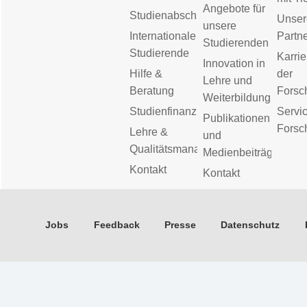
Angebote für
Studienabschluss
Unser
unsere
Internationale
Partn
Studierenden
Studierende
Karrie
Innovation in
Hilfe &
der
Lehre und
Beratung
Forsc
Weiterbildung
Studienfinanzierung
Servic
Publikationen
Forsc
Lehre &
und
Qualitätsmanagement
Medienbeiträge
Kontakt
Kontakt
Jobs
Feedback
Presse
Datenschutz