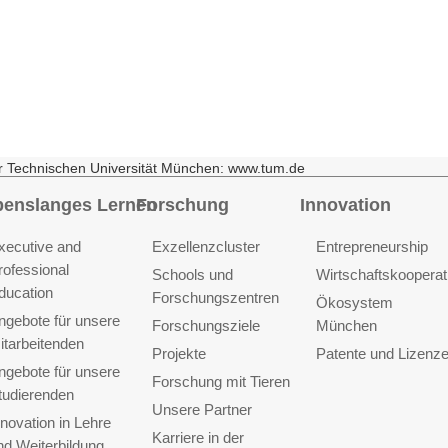
r Technischen Universität München: www.tum.de
benslanges Lernen
Forschung
Innovation
xecutive and
Exzellenzcluster
Entrepreneurship
rofessional
Schools und
Wirtschaftskooperat
ducation
Forschungszentren
Ökosystem
ngebote für unsere
Forschungsziele
München
itarbeitenden
Projekte
Patente und Lizenz
ngebote für unsere
Forschung mit Tieren
tudierenden
Unsere Partner
nnovation in Lehre
Karriere in der
nd Weiterbildung