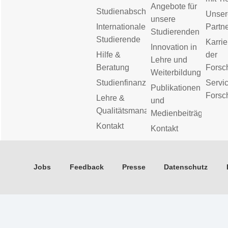
Angebote für
Studienabschluss
Unser
unsere
Internationale
Partn
Studierenden
Studierende
Karrie
Innovation in
Hilfe &
der
Lehre und
Beratung
Forsc
Weiterbildung
Studienfinanzierung
Servic
Publikationen
Forsc
Lehre &
und
Qualitätsmanagement
Medienbeiträge
Kontakt
Kontakt
Jobs
Feedback
Presse
Datenschutz