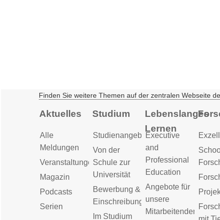
Finden Sie weitere Themen auf der zentralen Webseite d
Aktuelles
Studium
Lebenslanges
Fors
Lernen
Alle
Studienangebot
Executive
Exzell
Meldungen
and
Von der
Schoo
Professional
Veranstaltungen
Schule zur
Forsc
Education
Universität
Magazin
Forsc
Angebote für
Bewerbung &
Podcasts
Proje
unsere
Einschreibung
Serien
Forsc
Mitarbeitenden
Im Studium
mit Ti