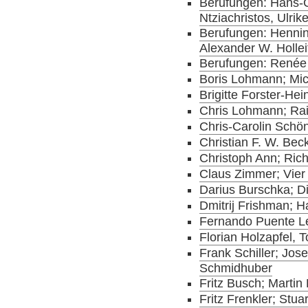
Berufungen: Hans-G
Ntziachristos, Ulrik
Berufungen: Hennin
Alexander W. Hollei
Berufungen: Renée
Boris Lohmann; Mic
Brigitte Forster-He
Chris Lohmann; Ra
Chris-Carolin Schön
Christian F. W. Beck
Christoph Ann; Ric
Claus Zimmer; Vier 
Darius Burschka; D
Dmitrij Frishman; 
Fernando Puente Le
Florian Holzapfel, 
Frank Schiller; Jo
Schmidhuber
Fritz Busch; Martin
Fritz Frenkler; Stu