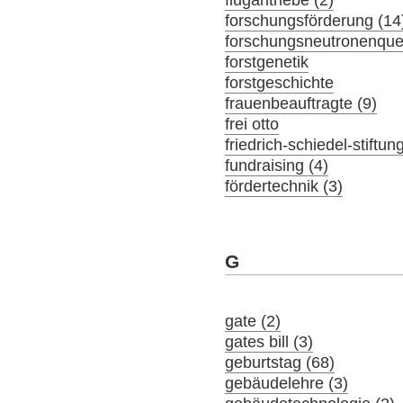
flugantriebe (2)
forschungsförderung (14
forschungsneutronenquel
forstgenetik
forstgeschichte
frauenbeauftragte (9)
frei otto
friedrich-schiedel-stiftun
fundraising (4)
fördertechnik (3)
G
gate (2)
gates bill (3)
geburtstag (68)
gebäudelehre (3)