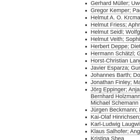
Gerhard Müller; Uwe
Gregor Kemper; Pao
Helmut A. O. Krcma
Helmut Friess; Aphr
Helmut Seidl; Wolfg
Helmut Veith; Soph
Herbert Deppe; Die
Hermann Schätzl; G
Horst-Christian Lan
Javier Esparza; Gun
Johannes Barth; Dor
Jonathan Finley; Mar
Jörg Eppinger; Anj
Bernhard Holzmann;
Michael Schemann
Jürgen Beckmann; M
Kai-Olaf Hinrichsen
Karl-Ludwig Laugwit
Klaus Salhofer; An
Kristina Shea