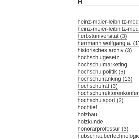
H
heinz-maier-leibnitz-meda
heinz-meier-leibnitz-meda
herbstuniversität (3)
herrmann wolfgang a. (1
historisches archiv (3)
hochschulgesetz
hochschulmarketing
hochschulpolitik (5)
hochschulranking (13)
hochschulrat (3)
hochschulrektorenkonfer
hochschulsport (2)
hochtief
holzbau
holzkunde
honorarprofessur (3)
hubschraubertechnologi