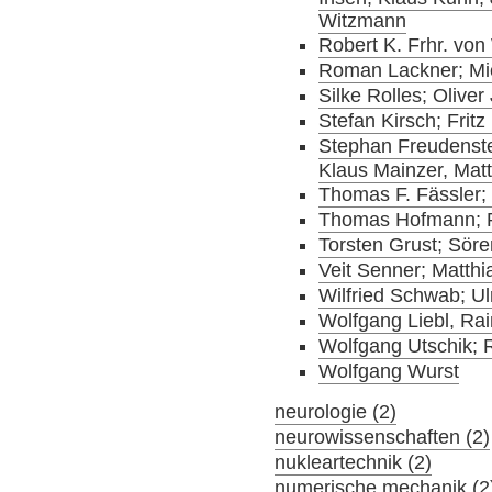
Witzmann
Robert K. Frhr. vo
Roman Lackner; Mic
Silke Rolles; Olive
Stefan Kirsch; Frit
Stephan Freudenste
Klaus Mainzer, Matt
Thomas F. Fässler; 
Thomas Hofmann; R
Torsten Grust; Sör
Veit Senner; Matth
Wilfried Schwab; Ul
Wolfgang Liebl, Ra
Wolfgang Utschik;
Wolfgang Wurst
neurologie (2)
neurowissenschaften (2)
nukleartechnik (2)
numerische mechanik (2