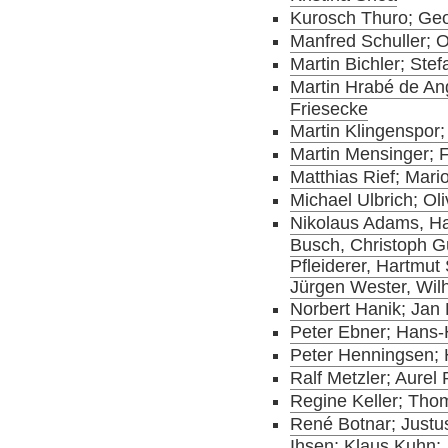
Kurosch Thuro; Ge
Manfred Schuller; O
Martin Bichler; St
Martin Hrabé de An
Friesecke
Martin Klingenspor
Martin Mensinger; 
Matthias Rief; Mari
Michael Ulbrich; Ol
Nikolaus Adams, Ha
Busch, Christoph Gü
Pfleiderer, Hartmut
Jürgen Wester, Wil
Norbert Hanik; Jan
Peter Ebner; Hans-
Peter Henningsen; 
Ralf Metzler; Aurel
Regine Keller; Th
René Botnar; Justu
Ihsen; Klaus Kuhn; J