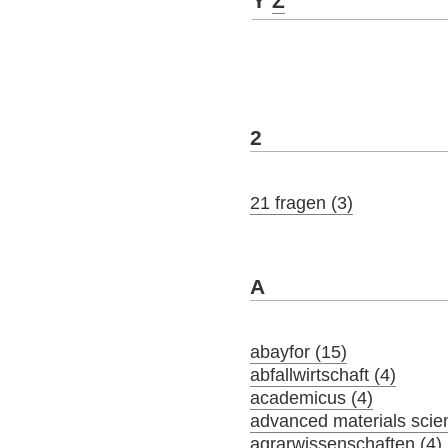
Y
Z
2
21 fragen (3)
A
abayfor (15)
abfallwirtschaft (4)
academicus (4)
advanced materials scie
agrarwissenschaften (4)