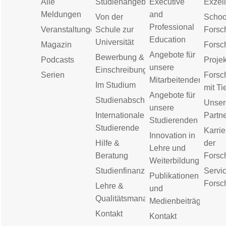
Alle
Studienangebot
Executive
Exzell
Meldungen
and
Von der
Schoo
Professional
Veranstaltungen
Schule zur
Forsc
Education
Universität
Magazin
Forsc
Angebote für
Bewerbung &
Podcasts
Proje
unsere
Einschreibung
Serien
Forsc
Mitarbeitenden
Im Studium
mit Ti
Angebote für
Studienabschluss
Unser
unsere
Internationale
Partn
Studierenden
Studierende
Karrie
Innovation in
Hilfe &
der
Lehre und
Beratung
Forsc
Weiterbildung
Studienfinanzierung
Servic
Publikationen
Forsc
Lehre &
und
Qualitätsmanagement
Medienbeiträge
Kontakt
Kontakt