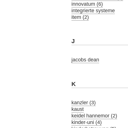
innovatum (6)
integrierte systeme
item (2)
J
jacobs dean
K
kanzler (3)
kaust
keidel hannemor (2)
kinder-uni (4)