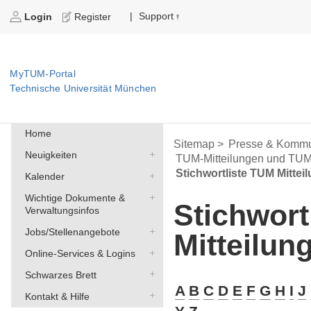
Support
|
Login
Register
MyTUM-Portal
Technische Universität München
Home
Sitemap >
Presse & Kommu
Neuigkeiten
TUM-Mitteilungen und TU
Stichwortliste TUM Mittei
Kalender
Wichtige Dokumente &
Stichwort
Verwaltungsinfos
Jobs/Stellenangebote
Mitteilun
Online-Services & Logins
Schwarzes Brett
A
B
C
D
E
F
G
H
I
J
Kontakt & Hilfe