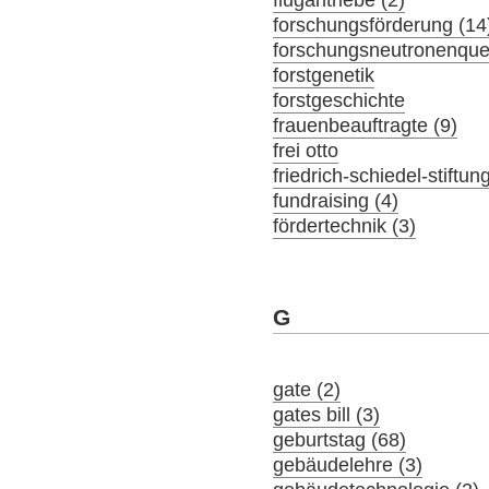
flugantriebe (2)
forschungsförderung (14
forschungsneutronenquel
forstgenetik
forstgeschichte
frauenbeauftragte (9)
frei otto
friedrich-schiedel-stiftun
fundraising (4)
fördertechnik (3)
G
gate (2)
gates bill (3)
geburtstag (68)
gebäudelehre (3)