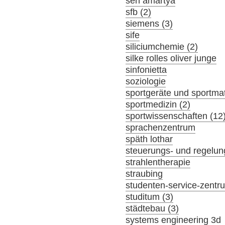
sen amartya
sfb (2)
siemens (3)
sife
siliciumchemie (2)
silke rolles oliver junge
sinfonietta
soziologie
sportgeräte und sportmat
sportmedizin (2)
sportwissenschaften (12
sprachenzentrum
späth lothar
steuerungs- und regelun
strahlentherapie
straubing
studenten-service-zentr
studitum (3)
städtebau (3)
systems engineering 3d