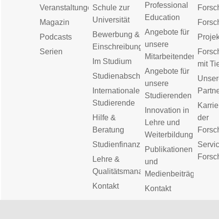
Professional
Veranstaltungen
Schule zur
Forsc
Education
Universität
Magazin
Forsc
Angebote für
Bewerbung &
Podcasts
Proje
unsere
Einschreibung
Serien
Forsc
Mitarbeitenden
Im Studium
mit Ti
Angebote für
Studienabschluss
Unser
unsere
Internationale
Partn
Studierenden
Studierende
Karrie
Innovation in
Hilfe &
der
Lehre und
Beratung
Forsc
Weiterbildung
Studienfinanzierung
Servic
Publikationen
Forsc
Lehre &
und
Qualitätsmanagement
Medienbeiträge
Kontakt
Kontakt