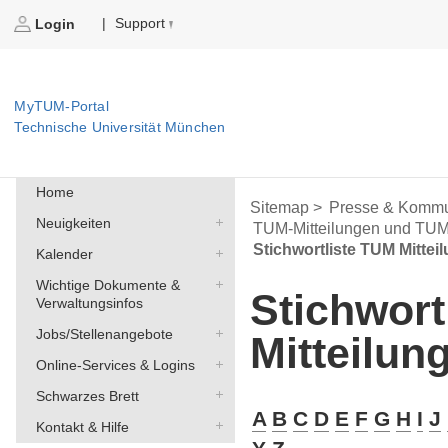
Support
|
Login
MyTUM-Portal
Technische Universität München
Home
Sitemap >
Presse & Kommu
Neuigkeiten
TUM-Mitteilungen und TU
Stichwortliste TUM Mittei
Kalender
Wichtige Dokumente &
Stichwort
Verwaltungsinfos
Jobs/Stellenangebote
Mitteilun
Online-Services & Logins
Schwarzes Brett
A
B
C
D
E
F
G
H
I
J
Kontakt & Hilfe