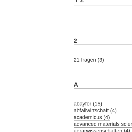
Y
Z
2
21 fragen (3)
A
abayfor (15)
abfallwirtschaft (4)
academicus (4)
advanced materials scie
agrarwissenschaften (4)