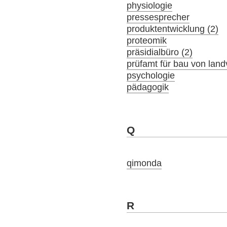
physiologie
pressesprecher
produktentwicklung (2)
proteomik
präsidialbüro (2)
prüfamt für bau von lan
psychologie
pädagogik
Q
qimonda
R