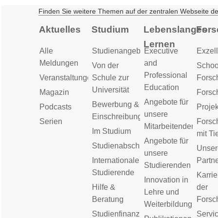
Finden Sie weitere Themen auf der zentralen Webseite d
Aktuelles
Studium
Lebenslanges
Fors
Lernen
Alle
Studienangebot
Executive
Exzell
Meldungen
and
Von der
Schoo
Professional
Veranstaltungen
Schule zur
Forsc
Education
Universität
Magazin
Forsc
Angebote für
Bewerbung &
Podcasts
Proje
unsere
Einschreibung
Serien
Forsc
Mitarbeitenden
Im Studium
mit Ti
Angebote für
Studienabschluss
Unser
unsere
Internationale
Partn
Studierenden
Studierende
Karrie
Innovation in
Hilfe &
der
Lehre und
Beratung
Forsc
Weiterbildung
Studienfinanzierung
Servic