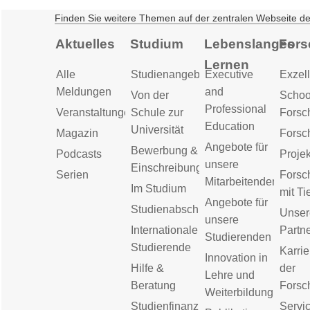
Finden Sie weitere Themen auf der zentralen Webseite d
Aktuelles
Studium
Lebenslanges
Fors
Lernen
Alle
Studienangebot
Executive
Exzell
Meldungen
and
Von der
Schoo
Professional
Veranstaltungen
Schule zur
Forsc
Education
Universität
Magazin
Forsc
Angebote für
Bewerbung &
Podcasts
Proje
unsere
Einschreibung
Serien
Forsc
Mitarbeitenden
Im Studium
mit Ti
Angebote für
Studienabschluss
Unser
unsere
Internationale
Partn
Studierenden
Studierende
Karrie
Innovation in
Hilfe &
der
Lehre und
Beratung
Forsc
Weiterbildung
Studienfinanzierung
Servic