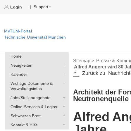
Support
|
Login
MyTUM-Portal
Technische Universität München
Home
Sitemap >
Presse & Kommu
Neuigkeiten
Alfred Angerer wird 80 Ja
Zurück zu
Nachricht
Kalender
Wichtige Dokumente &
Verwaltungsinfos
Architekt der Fo
Neutronenquelle 
Jobs/Stellenangebote
Online-Services & Logins
Alfred An
Schwarzes Brett
Jahre
Kontakt & Hilfe