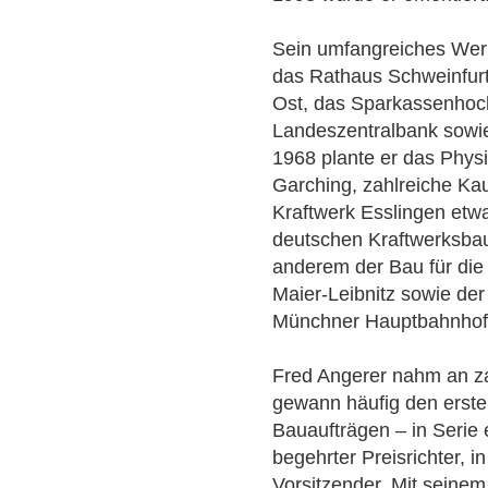
Sein umfangreiches Werk
das Rathaus Schweinfurt
Ost, das Sparkassenhoc
Landeszentralbank sowi
1968 plante er das Phy
Garching, zahlreiche Ka
Kraftwerk Esslingen etw
deutschen Kraftwerksbau
anderem der Bau für di
Maier-Leibnitz sowie d
Münchner Hauptbahnhof 
Fred Angerer nahm an za
gewann häufig den erste
Bauaufträgen – in Serie 
begehrter Preisrichter, 
Vorsitzender. Mit seine