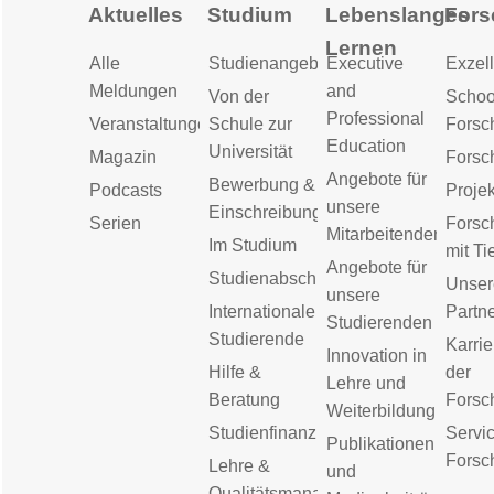
Aktuelles
Studium
Lebenslanges
Fors
Lernen
Alle
Studienangebot
Executive
Exzell
Meldungen
and
Von der
Schoo
Professional
Veranstaltungen
Schule zur
Forsc
Education
Universität
Magazin
Forsc
Angebote für
Bewerbung &
Podcasts
Proje
unsere
Einschreibung
Serien
Forsc
Mitarbeitenden
Im Studium
mit Ti
Angebote für
Studienabschluss
Unser
unsere
Internationale
Partn
Studierenden
Studierende
Karrie
Innovation in
Hilfe &
der
Lehre und
Beratung
Forsc
Weiterbildung
Studienfinanzierung
Servic
Publikationen
Forsc
Lehre &
und
Qualitätsmanagement