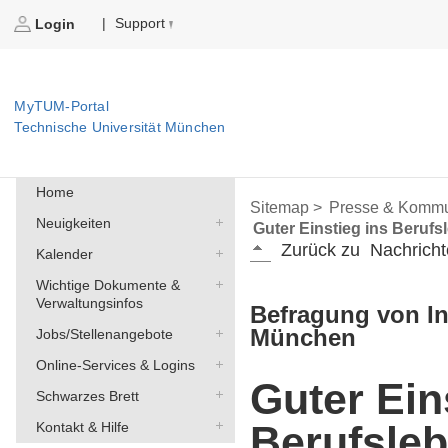
Support
|
Login
MyTUM-Portal
Technische Universität München
Home
Sitemap >
Presse & Kommu
Neuigkeiten
Guter Einstieg ins Berufs
Zurück zu
Nachricht
Kalender
Wichtige Dokumente &
Verwaltungsinfos
Befragung von In
München
Jobs/Stellenangebote
Online-Services & Logins
Guter Ein
Schwarzes Brett
Berufsle
Kontakt & Hilfe