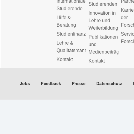
Internationale
Partn
Studierenden
Studierende
Karrie
Innovation in
Hilfe &
der
Lehre und
Beratung
Forsc
Weiterbildung
Studienfinanzierung
Servic
Publikationen
Forsc
Lehre &
und
Qualitätsmanagement
Medienbeiträge
Kontakt
Kontakt
Jobs
Feedback
Presse
Datenschutz