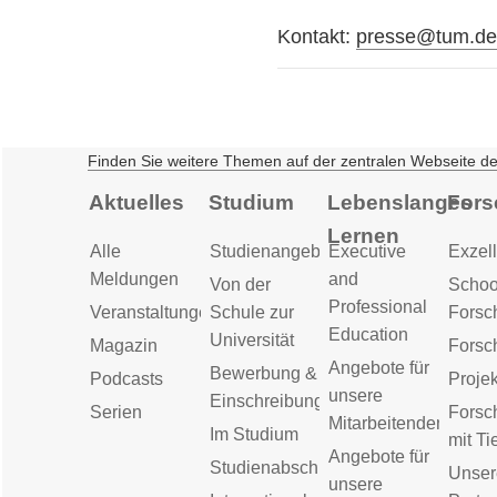
Kontakt:
presse@tum.d
Finden Sie weitere Themen auf der zentralen Webseite d
Aktuelles
Studium
Lebenslanges
Fors
Lernen
Alle
Studienangebot
Executive
Exzell
Meldungen
and
Von der
Schoo
Professional
Veranstaltungen
Schule zur
Forsc
Education
Universität
Magazin
Forsc
Angebote für
Bewerbung &
Podcasts
Proje
unsere
Einschreibung
Serien
Forsc
Mitarbeitenden
Im Studium
mit Ti
Angebote für
Studienabschluss
Unser
unsere