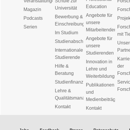
Veranstaltungen
Schule zur
Forsc
Education
Universität
Magazin
Forsc
Angebote für
Bewerbung &
Podcasts
Proje
unsere
Einschreibung
Serien
Forsc
Mitarbeitenden
Im Studium
mit Ti
Angebote für
Studienabschluss
Unser
unsere
Internationale
Partn
Studierenden
Studierende
Karrie
Innovation in
Hilfe &
der
Lehre und
Beratung
Forsc
Weiterbildung
Studienfinanzierung
Servic
Publikationen
Forsc
Lehre &
und
Qualitätsmanagement
Medienbeiträge
Kontakt
Kontakt