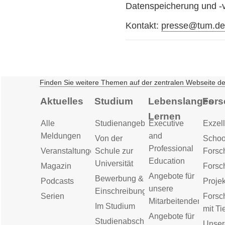
Datenspeicherung und -v
Kontakt:
presse@tum.d
Finden Sie weitere Themen auf der zentralen Webseite d
Aktuelles
Studium
Lebenslanges
Fors
Lernen
Alle
Studienangebot
Executive
Exzell
Meldungen
and
Von der
Schoo
Professional
Veranstaltungen
Schule zur
Forsc
Education
Universität
Magazin
Forsc
Angebote für
Bewerbung &
Podcasts
Proje
unsere
Einschreibung
Serien
Forsc
Mitarbeitenden
Im Studium
mit Ti
Angebote für
Studienabschluss
Unser