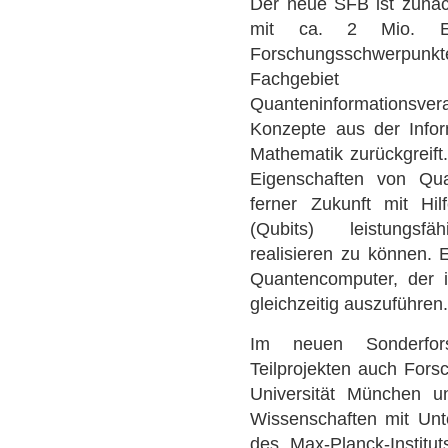
Der neue SFB ist zunäch
mit ca. 2 Mio. Eu
Forschungsschwerpunkte 
Fachgebiet de
Quanteninformationsver
Konzepte aus der Infor
Mathematik zurückgreift
Eigenschaften von Qua
ferner Zukunft mit Hi
(Qubits) leistungsfä
realisieren zu können. 
Quantencomputer, der 
gleichzeitig auszuführen
Im neuen Sonderfor
Teilprojekten auch Fors
Universität München u
Wissenschaften mit Unte
des Max-Planck-Institut