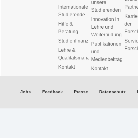
unsere
Internationale
Partn
Studierenden
Studierende
Karrie
Innovation in
Hilfe &
der
Lehre und
Beratung
Forsc
Weiterbildung
Studienfinanzierung
Servic
Publikationen
Forsc
Lehre &
und
Qualitätsmanagement
Medienbeiträge
Kontakt
Kontakt
Jobs
Feedback
Presse
Datenschutz