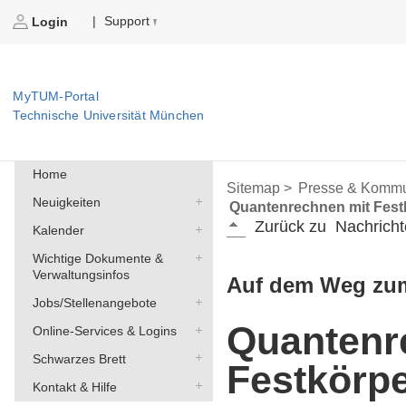
Support
|
Login
MyTUM-Portal
Technische Universität München
Home
Sitemap >
Presse & Kommu
Neuigkeiten
Quantenrechnen mit Fest
Zurück zu
Nachricht
Kalender
Wichtige Dokumente &
Verwaltungsinfos
Auf dem Weg zu
Jobs/Stellenangebote
Quantenr
Online-Services & Logins
Schwarzes Brett
Festkörp
Kontakt & Hilfe