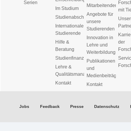
Serien
Forsc
Mitarbeitenden
Im Studium
mit Ti
Angebote für
Studienabschluss
Unser
unsere
Internationale
Partn
Studierenden
Studierende
Karrie
Innovation in
Hilfe &
der
Lehre und
Beratung
Forsc
Weiterbildung
Studienfinanzierung
Servic
Publikationen
Forsc
Lehre &
und
Qualitätsmanagement
Medienbeiträge
Kontakt
Kontakt
Jobs
Feedback
Presse
Datenschutz