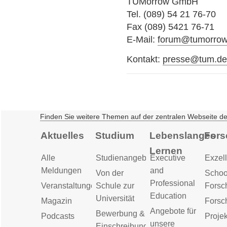
TUMorrow GmbH
Tel. (089) 54 21 76-70
Fax (089) 5421 76-71
E-Mail:
forum@tumorro
Kontakt:
presse@tum.d
Finden Sie weitere Themen auf der zentralen Webseite d
Aktuelles
Studium
Lebenslanges
Fors
Lernen
Alle
Studienangebot
Executive
Exzell
Meldungen
and
Von der
Schoo
Professional
Veranstaltungen
Schule zur
Forsc
Education
Universität
Magazin
Forsc
Angebote für
Bewerbung &
Podcasts
Proje
unsere
Einschreibung