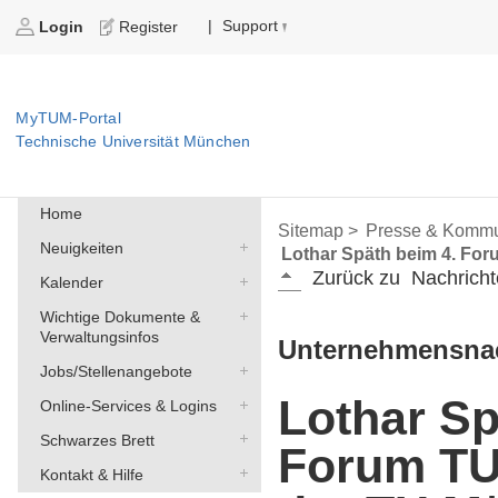
Support
|
Login
Register
MyTUM-Portal
Technische Universität München
Home
Sitemap >
Presse & Kommu
Neuigkeiten
Lothar Späth beim 4. Fo
Zurück zu
Nachricht
Kalender
Wichtige Dokumente &
Verwaltungsinfos
Unternehmensnac
Jobs/Stellenangebote
Lothar Sp
Online-Services & Logins
Schwarzes Brett
Forum TU
Kontakt & Hilfe