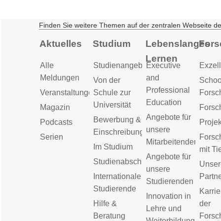
Finden Sie weitere Themen auf der zentralen Webseite d
Aktuelles
Studium
Lebenslanges
Fors
Lernen
Alle
Studienangebot
Executive
Exzell
Meldungen
and
Von der
Schoo
Professional
Veranstaltungen
Schule zur
Forsc
Education
Universität
Magazin
Forsc
Angebote für
Bewerbung &
Podcasts
Proje
unsere
Einschreibung
Serien
Forsc
Mitarbeitenden
Im Studium
mit Ti
Angebote für
Studienabschluss
Unser
unsere
Internationale
Partn
Studierenden
Studierende
Karrie
Innovation in
Hilfe &
der
Lehre und
Beratung
Forsc
Weiterbildung