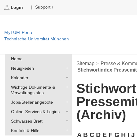
Support
|
Login
MyTUM-Portal
Technische Universität München
Home
Sitemap >
Presse & Kommu
Neuigkeiten
Stichwortindex Pressemit
Kalender
Stichwort
Wichtige Dokumente &
Verwaltungsinfos
Pressemi
Jobs/Stellenangebote
(Archiv)
Online-Services & Logins
Schwarzes Brett
Kontakt & Hilfe
A
B
C
D
E
F
G
H
I
J