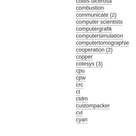
colitis ulcerosa
combustion
communicate (2)
computer scientists
computergrafik
computersimulation
computertomographie
cooperation (2)
copper
cotesys (3)
cpu
cpw
crc
ct
ctdm
custompacker
cvl
cyan