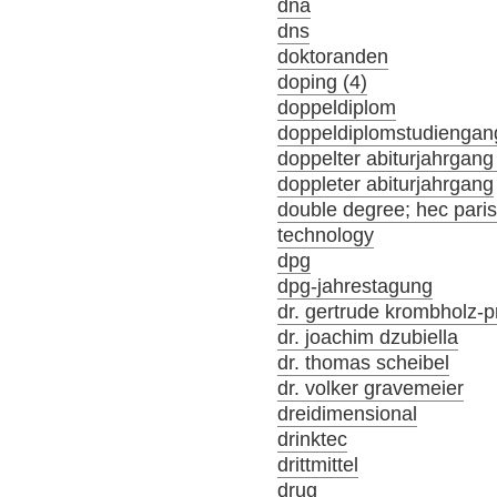
dna
dns
doktoranden
doping (4)
doppeldiplom
doppeldiplomstudiengan
doppelter abiturjahrgang
doppleter abiturjahrgang
double degree; hec par
technology
dpg
dpg-jahrestagung
dr. gertrude krombholz-p
dr. joachim dzubiella
dr. thomas scheibel
dr. volker gravemeier
dreidimensional
drinktec
drittmittel
drug