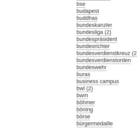
bse
budapest
buddhas
bundeskanzler
bundesliga (2)
bundespräsident
bundesrichter
bundesverdienstkreuz (2
bundesverdienstorden
bundeswehr
buras
business campus
bwl (2)
bwm
böhmer
böning
börse
bürgermedaille