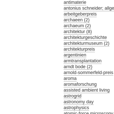
antimaterie
antonius schneider; allg
arbeitgeberpreis
archaeen (2)
archaeum (2)
architektur (8)
architekturgeschichte
architekturmuseum (2)
architekturpreis
argentinien
armtransplantation
arndt bode (2)
arnold-sommerfeld-preis
aroma
aromaforschung
assisted ambient living
astrogrid
astronomy day
astrophysics
atomic-force microscopy