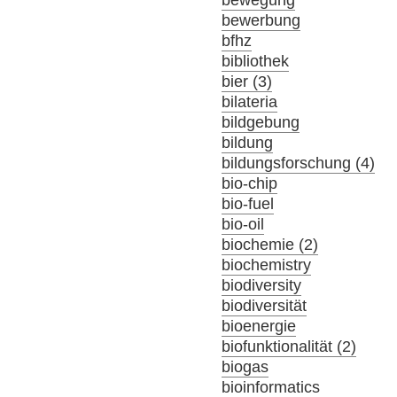
bewerbung
bfhz
bibliothek
bier (3)
bilateria
bildgebung
bildung
bildungsforschung (4)
bio-chip
bio-fuel
bio-oil
biochemie (2)
biochemistry
biodiversity
biodiversität
bioenergie
biofunktionalität (2)
biogas
bioinformatics