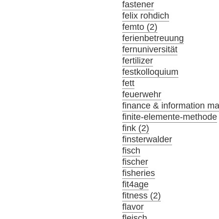
fastener
felix rohdich
femto (2)
ferienbetreuung
fernuniversität
fertilizer
festkolloquium
fett
feuerwehr
finance & information m
finite-elemente-methode
fink (2)
finsterwalder
fisch
fischer
fisheries
fit4age
fitness (2)
flavor
fleisch