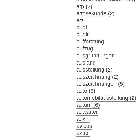
atp (2)
attosekunde (2)
atz
audi
audit
aufforstung
aufzug
ausgründungen
ausland
ausstellung (2)
auszeichnung (2)
auszeichnungen (5)
auto (3)
automobilausstellung (2)
autum (6)
auwärter
auxin
avicos
azubi