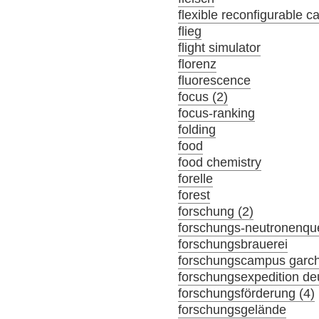
flexible reconfigurable c
flieg
flight simulator
florenz
fluorescence
focus (2)
focus-ranking
folding
food
food chemistry
forelle
forest
forschung (2)
forschungs-neutronenque
forschungsbrauerei
forschungscampus garc
forschungsexpedition de
forschungsförderung (4)
forschungsgelände