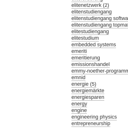
elitenetzwerk (2)
elitenstudiengang
elitenstudiengang softw
elitenstudiengang topma
elitestudiengang
elitestudium
embedded systems
emeriti
emeritierung
emissionshandel
emmy-noether-program
emnid
energie (5)
energiemärkte
energiesparen
energy
engine
engineering physics
entrepreneurship