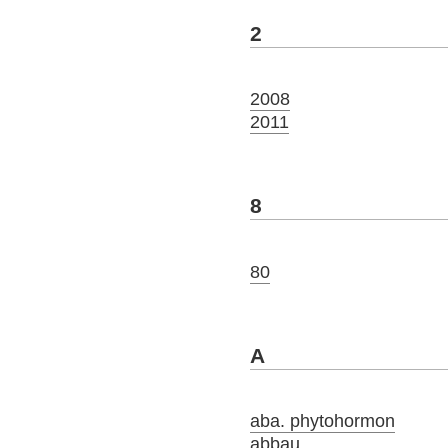
2
2008
2011
8
80
A
aba. phytohormon
abbau