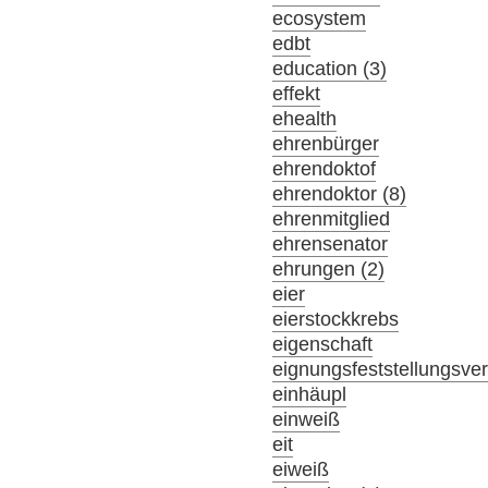
ecosystem
edbt
education (3)
effekt
ehealth
ehrenbürger
ehrendoktof
ehrendoktor (8)
ehrenmitglied
ehrensenator
ehrungen (2)
eier
eierstockkrebs
eigenschaft
eignungsfeststellungsve
einhäupl
einweiß
eit
eiweiß