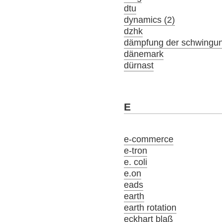
dtu
dynamics (2)
dzhk
dämpfung der schwingu
dänemark
dürnast
E
e-commerce
e-tron
e. coli
e.on
eads
earth
earth rotation
eckhart blaß