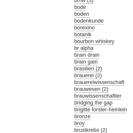
bmw (3)
bode
boden
bodenkunde
borexino
botanik
bourbon whiskey
br alpha
brain drain
brain gain
brasilien (2)
brauerei (2)
brauereiwissenschaft
brauwesen (2)
brauwissenschaftler
bridging the gap
brigitte forster-heinlein
bronze
broy
brustkrebs (2)