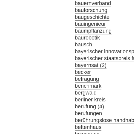
bauernverband
bauforschung
baugeschichte
bauingenieur
baumpflanzung
baurobotik
bausch
bayerischer innovationsp
bayerischer staatspreis f
bayernsat (2)
becker
befragung
benchmark
bergwald
berliner kreis
berufung (4)
berufungen
berührungslose handha
bettenhaus
bewegung