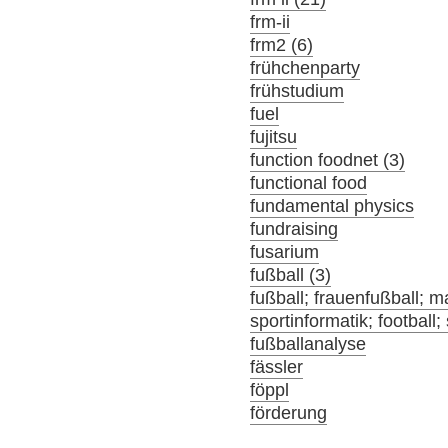
frm-ii
frm2 (6)
frühchenparty
frühstudium
fuel
fujitsu
function foodnet (3)
functional food
fundamental physics
fundraising
fusarium
fußball (3)
fußball; frauenfußball; m
sportinformatik; football;
fußballanalyse
fässler
föppl
förderung