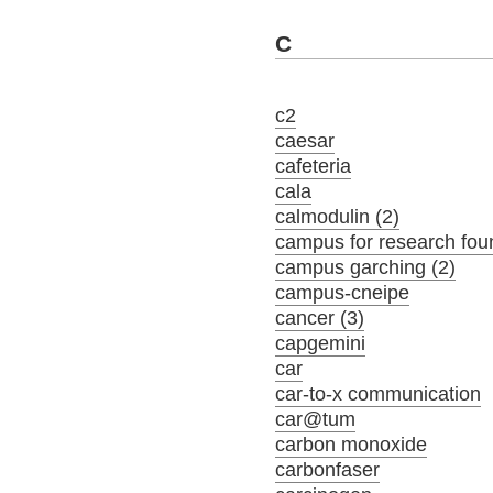
C
c2
caesar
cafeteria
cala
calmodulin (2)
campus for research fou
campus garching (2)
campus-cneipe
cancer (3)
capgemini
car
car-to-x communication
car@tum
carbon monoxide
carbonfaser