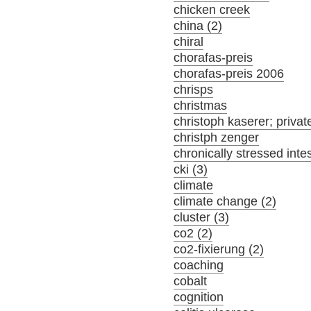
chicken creek
china (2)
chiral
chorafas-preis
chorafas-preis 2006
chrisps
christmas
christoph kaserer; privat
christph zenger
chronically stressed inte
cki (3)
climate
climate change (2)
cluster (3)
co2 (2)
co2-fixierung (2)
coaching
cobalt
cognition