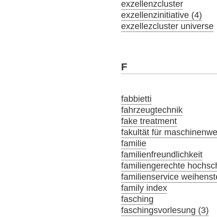
exzellenzcluster
exzellenzinitiative (4)
exzellezcluster universe
F
fabbietti
fahrzeugtechnik
fake treatment
fakultät für maschinenw
familie
familienfreundlichkeit
familiengerechte hochsch
familienservice weihens
family index
fasching
faschingsvorlesung (3)