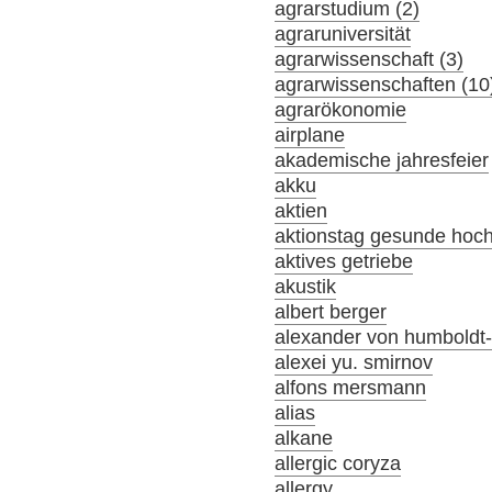
agrarstudium (2)
agraruniversität
agrarwissenschaft (3)
agrarwissenschaften (10
agrarökonomie
airplane
akademische jahresfeier
akku
aktien
aktionstag gesunde hoc
aktives getriebe
akustik
albert berger
alexander von humboldt-s
alexei yu. smirnov
alfons mersmann
alias
alkane
allergic coryza
allergy